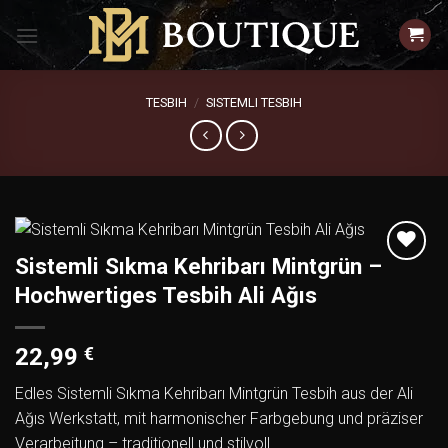
Zum
Inhalt
springen
TESBIH
/
SISTEMLI TESBIH
Sistemli Sıkma Kehribarı Mintgrün –
Add to
Hochwertiges Tesbih Ali Ağıs
wishlist
22,99
€
Edles Sistemli Sıkma Kehribarı Mintgrün Tesbih aus der Ali
Ağıs Werkstatt, mit harmonischer Farbgebung und präziser
Verarbeitung – traditionell und stilvoll.