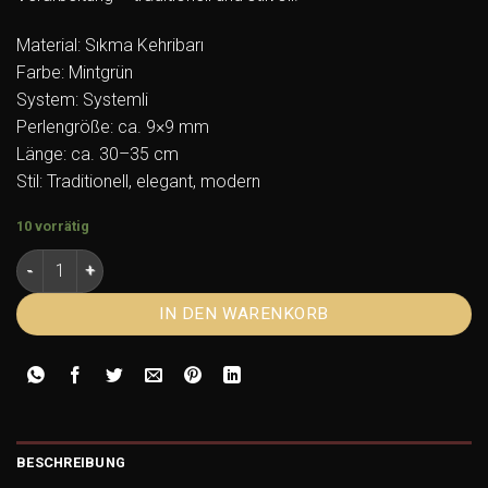
Material: Sıkma Kehribarı
Farbe: Mintgrün
System: Systemli
Perlengröße: ca. 9×9 mm
Länge: ca. 30–35 cm
Stil: Traditionell, elegant, modern
10 vorrätig
Sistemli Sıkma Kehribarı Mintgrün – Hochwertiges Tesbih Ali
IN DEN WARENKORB
BESCHREIBUNG