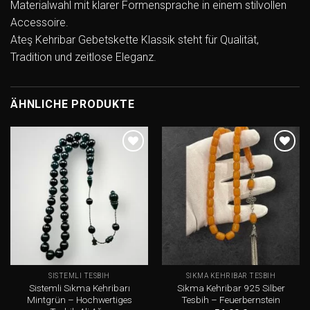
Materialwahl mit klarer Formensprache in einem stilvollen
Accessoire.
Ateş Kehribar Gebetskette Klassik steht für Qualität,
Tradition und zeitlose Eleganz.
ÄHNLICHE PRODUKTE
Add to
Add to
wishlist
wishlist
SISTEMLI TESBIH
SIKMA KEHRIBAR TESBIH
Sistemli Sıkma Kehribarı
Sikma Kehribar 925 Silber
Mintgrün – Hochwertiges
Tesbih – Feuerbernstein