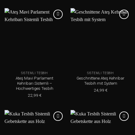
Add to
Add to
wishlist
wishlist
SISTEMLI TESBIH
SISTEMLI TESBIH
Ateş Mavi Parlament
Geschnittene Ateş Kehribar
Kehribarı Sistemli –
Tesbih mit System
Hochwertiges Tesbih
24,99
€
22,99
€
Add to
Add to
wishlist
wishlist