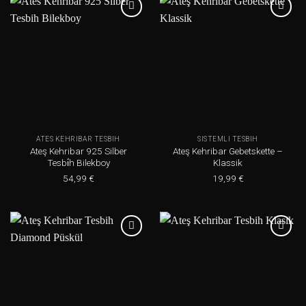
Add to
Add to
wishlist
wishlist
ATES KEHRIBAR TESBIH
SISTEMLI TESBIH
Ateş Kehribar 925 Silber
Ateş Kehribar Gebetskette –
Tesbi̇h Bilekboy
Klassik
54,99
€
19,99
€
Add to
Add to
wishlist
wishlist