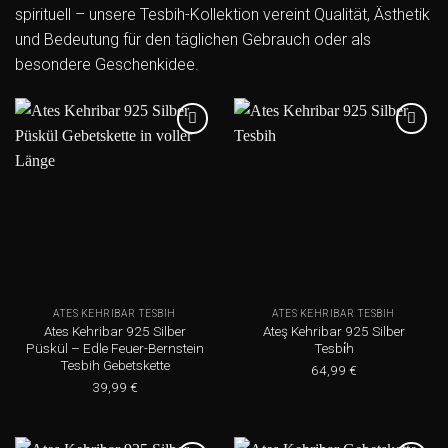
spirituell – unsere Tesbih-Kollektion vereint Qualität, Ästhetik
und Bedeutung für den täglichen Gebrauch oder als
besondere Geschenkidee.
Add to
Add to
wishlist
wishlist
ATES KEHRIBAR TESBIH
ATES KEHRIBAR TESBIH
Ates Kehribar 925 Silber
Ateş Kehribar 925 Silber
Püskül – Edle Feuer-Bernstein
Tesbi̇h
Tesbih Gebetskette
64,99
€
39,99
€