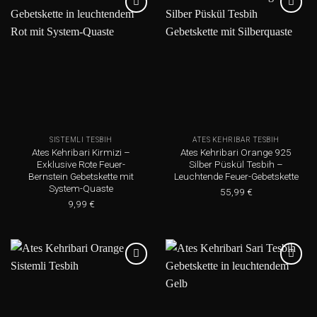
Add to
Add to
wishlist
wishlist
SISTEMLI TESBIH
ATES KEHRIBAR TESBIH
Ates Kehribari Kirmizi –
Ates Kehribari Orange 925
Exklusive Rote Feuer-
Silber Püskül Tesbih –
Bernstein Gebetskette mit
Leuchtende Feuer-Gebetskette
System-Quaste
55,99
€
9,99
€
Add to
Add to
wishlist
wishlist