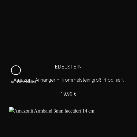
EDELSTEIN
Amazonit Anhänger – Trommelstein groß, rhodiniert
Add to wishlist
19,99
€