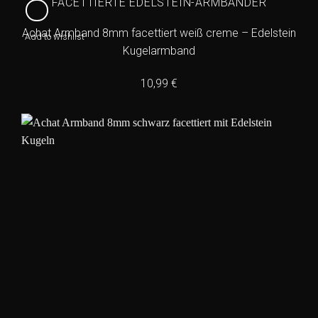
FACETTIERTE EDELSTEIN-ARMBÄNDER
Achat Armband 8mm facettiert weiß creme – Edelstein
Add to wishlist
Kugelarmband
10,99
€