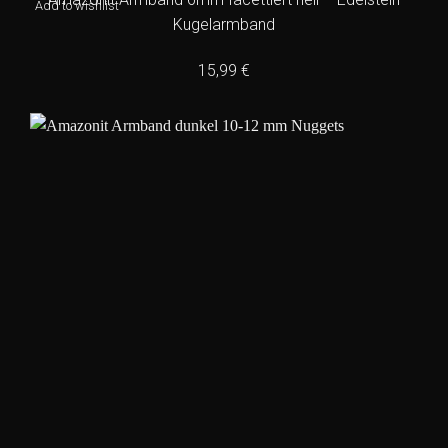
Add to wishlist
Kugelarmband
15,99
€