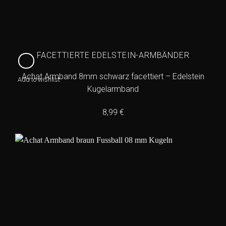
FACETTIERTE EDELSTEIN-ARMBÄNDER
Achat Armband 8mm schwarz facettiert – Edelstein
Add to wishlist
Kugelarmband
8,99
€