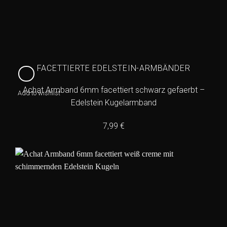
FACETTIERTE EDELSTEIN-ARMBÄNDER
Achat Armband 6mm facettiert schwarz gefaerbt –
Add to wishlist
Edelstein Kugelarmband
7,99
€