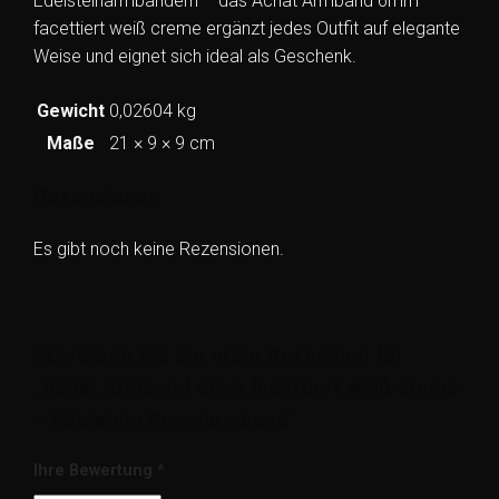
Edelsteinarmbändern – das Achat Armband 6mm
facettiert weiß creme ergänzt jedes Outfit auf elegante
Weise und eignet sich ideal als Geschenk.
Gewicht
0,02604 kg
Maße
21 × 9 × 9 cm
Rezensionen
Es gibt noch keine Rezensionen.
Schreiben Sie die erste Rezension für
„Achat Armband 6mm facettiert weiß creme
– Edelstein Kugelarmband“
Ihre Bewertung
*