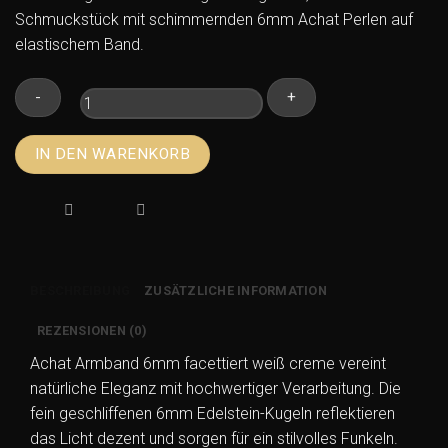
Schmuckstück mit schimmernden 6mm Achat Perlen auf
elastischem Band.
Achat
IN DEN WARENKORB
Armband
6mm
facettiert
weiß
creme
–
BESCHREIBUNG
ZUSÄTZLICHE INFORMATION
Edelstein
Kugelarmband
REZENSIONEN (0)
Menge
Achat Armband 6mm facettiert weiß creme vereint
natürliche Eleganz mit hochwertiger Verarbeitung. Die
fein geschliffenen 6mm Edelstein-Kugeln reflektieren
das Licht dezent und sorgen für ein stilvolles Funkeln.