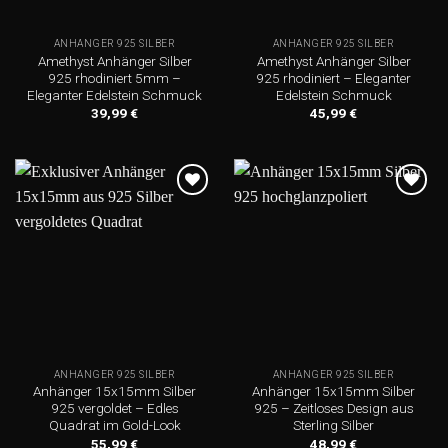
ANHÄNGER 925 SILBER
ANHÄNGER 925 SILBER
Amethyst Anhänger Silber
Amethyst Anhänger Silber
925 rhodiniert 5mm –
925 rhodiniert – Eleganter
Eleganter Edelstein Schmuck
Edelstein Schmuck
39,99
€
45,99
€
Add to
Add to
wishlist
wishlist
ANHÄNGER 925 SILBER
ANHÄNGER 925 SILBER
Anhänger 15x15mm Silber
Anhänger 15x15mm Silber
925 vergoldet – Edles
925 – Zeitloses Design aus
Quadrat im Gold-Look
Sterling Silber
55,99
€
48,99
€