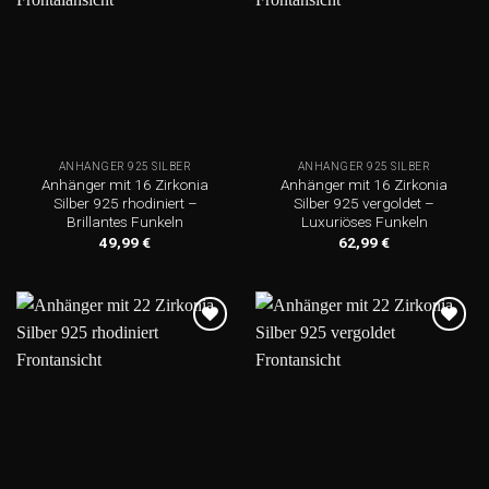
wishlist
wishlist
ANHÄNGER 925 SILBER
ANHÄNGER 925 SILBER
Anhänger mit 16 Zirkonia
Anhänger mit 16 Zirkonia
Silber 925 rhodiniert –
Silber 925 vergoldet –
Brillantes Funkeln
Luxuriöses Funkeln
49,99
€
62,99
€
Add to
Add to
wishlist
wishlist