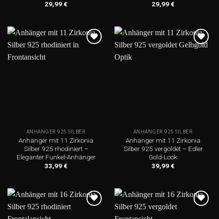
29,99
€
29,99
€
Add to
Add to
wishlist
wishlist
ANHÄNGER 925 SILBER
ANHÄNGER 925 SILBER
Anhänger mit 11 Zirkonia
Anhänger mit 11 Zirkonia
Silber 925 rhodiniert –
Silber 925 vergoldet – Edler
Eleganter Funkel-Anhänger
Gold-Look
33,99
€
39,99
€
Add to
Add to