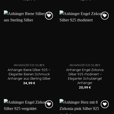
Add to
Add to
wishlist
wishlist
ANHÄNGER 925 SILBER
ANHÄNGER 925 SILBER
Anhänger Biene Silber 925 –
Anhänger Engel Zirkonia
Eleganter Bienen Schmuck
Silber 925 rhodiniert –
Anhänger aus Sterling Silber
Eleganter Schutzengel
Anhänger
34,99
€
20,99
€
Add to
Add to