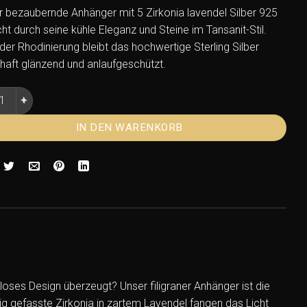
r bezaubernde Anhänger mit 5 Zirkonia lavendel Silber 925
cht durch seine kühle Eleganz und Steine im Tansanit-Stil.
der Rhodinierung bleibt das hochwertige Sterling Silber
haft glänzend und anlaufgeschützt.
ger mit 5 Zirkonia lavendel Silber 925 rhodiniert – Tansanit-Op
IN DEN WARENKORB
ses Design überzeugt? Unser filigraner Anhänger ist die
ig gefasste Zirkonia in zartem Lavendel fangen das Licht