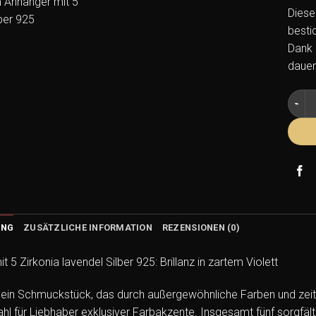
Diese
besti
Dank 
dauer
Anhän
UNG
ZUSÄTZLICHE INFORMATION
REZENSIONEN (0)
 5 Zirkonia lavendel Silber 925: Brillanz in zartem Violett
ein Schmuckstück, das durch außergewöhnliche Farben und zeitlo
hl für Liebhaber exklusiver Farbakzente. Insgesamt fünf sorgfält