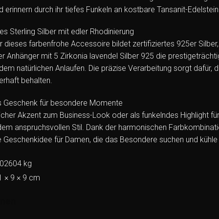
nd erinnern durch ihr tiefes Funkeln an kostbare Tansanit-Edelstein
s Sterling Silber mit edler Rhodinierung
ür dieses farbenfrohe Accessoire bildet zertifiziertes 925er Silb
er Anhänger mit 5 Zirkonia lavendel Silber 925 die prestigeträch
dem natürlichen Anlaufen. Die präzise Verarbeitung sorgt dafür, d
erhaft behalten.
lles Geschenk für besondere Momente
licher Akzent zum Business-Look oder als funkelndes Highlight f
dem anspruchsvollen Stil. Dank der harmonischen Farbkombination
e Geschenkidee für Damen, die das Besondere suchen und kühle 
,02604 kg
1 × 9 × 9 cm
onen