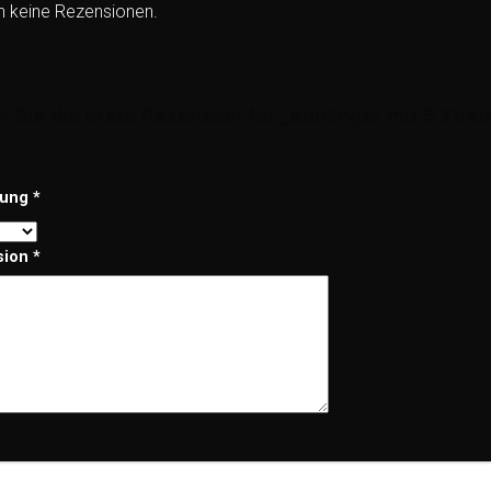
h keine Rezensionen.
 Sie die erste Rezension für „Anhänger mit 5 Zirkon
tung
*
sion
*