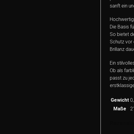
sanft ein u
Hochwertige
Die Basis f
So bietet d
Schutz vor 
Brillanz dau
Ein stilvo
Ob als farb
passt zu je
erstklassig
Gewicht
0
Maße
2
Rezensi