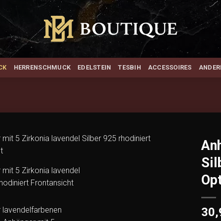
CK
HERRENSCHMUCK
EDELSTEIN
TESBIH
ACCESSOIRES
ANDER
Anh
Sil
Add to
wishlist
Opt
30