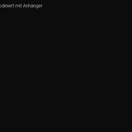
diniert mit Anhänger
Add to
wishlist