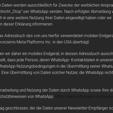
 Daten werden ausschließlich für Zwecke der werblichen Anspra
chricht „Stop“ per WhatsApp senden. Nach erfolgter Abmeldung 
ich in eine weitere Nutzung Ihrer Daten eingewilligt haben oder
in dieser Erklärung informieren.
das Adressbuch des von uns hierfür verwendeten mobilen Endger
onzerns Meta Platforms Inc. in den USA überträgt.
 wir daher ein mobiles Endgerät, in dessen Adressbuch ausschl
llt, dass jede Person, deren WhatsApp- Kontaktdaten in unserem
WhatsApp-Nutzungsbedingungen in die Übermittlung seiner What
at. Eine Übermittlung von Daten solcher Nutzer, die WhatsApp ni
arbeitung und Nutzung der Daten durch WhatsApp sowie Ihre di
nschutzhinweisen von WhatsApp:
https://www.whatsapp.com
/lega
ag geschlossen, der die Daten unserer Newsletter-Empfänger sch