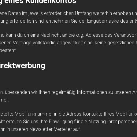
ng eines Kundenkontos
 Daten im jeweils erforderlichen Umfang weiterhin erhoben und 
nung erforderlich sind, entnehmen Sie der Eingabemaske des en
und kann durch eine Nachricht an die o.g. Adresse des Verantwo
senen Verträge vollständig abgewickelt sind, keine gesetzliche
besteht.
irektwerbung
 übersenden wir Ihnen regelmäßig Informationen zu unseren An
mmer.
teilte Mobilfunknummer in die Adress-Kontakte Ihres Mobilfunkge
erteilen Sie uns Ihre Einwilligung für die Nutzung Ihrer perso
 in unseren Newsletter-Verteiler auf.