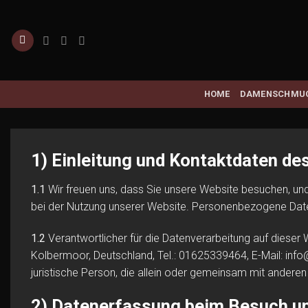
Zum
Inhalt
springen
HOME
DAMENSCHMU
1) Einleitung und Kontaktdaten de
1.1
Wir freuen uns, dass Sie unsere Website besuchen, un
bei der Nutzung unserer Website. Personenbezogene Daten s
1.2
Verantwortlicher für die Datenverarbeitung auf dies
Kolbermoor, Deutschland, Tel.: 01625339464, E-Mail: info
juristische Person, die allein oder gemeinsam mit ander
2) Datenerfassung beim Besuch u