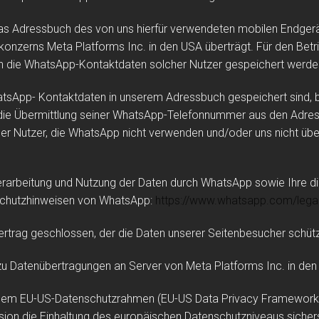
das Adressbuch des von uns hierfür verwendeten mobilen Endger
onzerns Meta Platforms Inc. in den USA überträgt. Für den Be
ch die WhatsApp-Kontaktdaten solcher Nutzer gespeichert werden,
hatsApp- Kontaktdaten in unserem Adressbuch gespeichert sind, 
e Übermittlung seiner WhatsApp-Telefonnummer aus den Adressbü
her Nutzer, die WhatsApp nicht verwenden und/oder uns nicht übe
arbeitung und Nutzung der Daten durch WhatsApp sowie Ihre di
nschutzhinweisen von WhatsApp:
https://www.whatsapp.com
/lega
rtrag geschlossen, der die Daten unserer Seitenbesucher schützt
u Datenübertragungen an Server von Meta Platforms Inc. in d
er dem EU-US-Datenschutzrahmen (EU-US Data Privacy Framework)
 die Einhaltung des europäischen Datenschutzniveaus sicherst