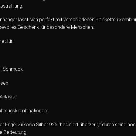
sstrahlung.
nhänger lässt sich perfekt mit verschiedenen Halsketten kombin
iebevolles Geschenk für besondere Menschen.
et für:
el Schmuck
deen
Anlässe
Schmuckkombinationen
r Engel Zirkonia Silber 925 rhodiniert überzeugt durch seine hoc
e Bedeutung.