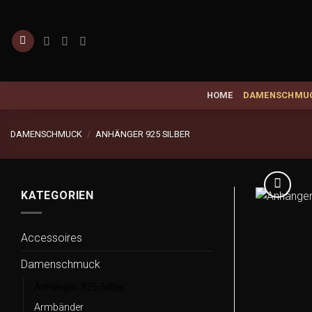
Zum
Inhalt
springen
HOME
DAMENSCHMU
DAMENSCHMUCK
/
ANHÄNGER 925 SILBER
KATEGORIEN
Accessoires
Damenschmuck
Anhänger 925 Silber
Armbänder