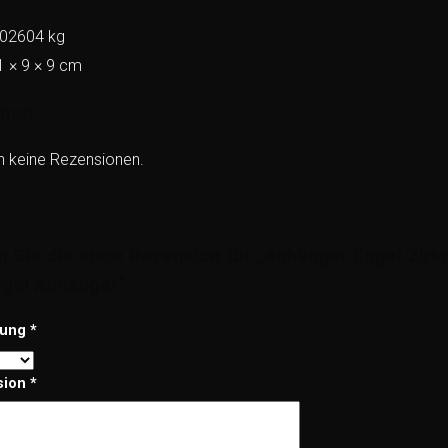
,02604 kg
1 × 9 × 9 cm
onen
h keine Rezensionen.
 Sie die erste Rezension für „Anhänger Engel Zirko
gel Anhänger“
tung
*
sion
*