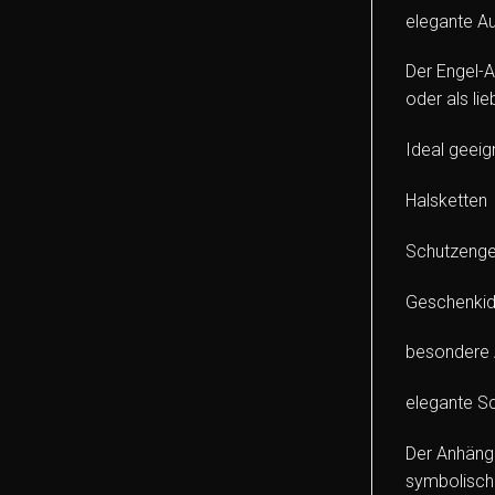
elegante Au
Der Engel-A
oder als l
Ideal geeign
Halsketten
Schutzeng
Geschenki
besondere 
elegante 
Der Anhänge
symbolisch