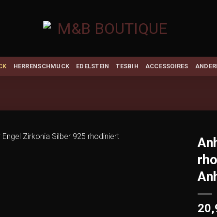
CK
HERRENSCHMUCK
EDELSTEIN
TESBIH
ACCESSOIRES
ANDER
Anh
rho
Add to
wishlist
An
20