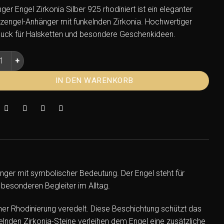
er Engel Zirkonia Silber 925 rhodiniert ist ein eleganter
zengel-Anhänger mit funkelnden Zirkonia. Hochwertiger
ck für Halsketten und besondere Geschenkideen.
ger Engel Zirkonia Silber 925 rhodiniert – Eleganter Schutzen
IN DEN WARENKORB
änger mit symbolischer Bedeutung. Der Engel steht für
esonderen Begleiter im Alltag.
iner Rhodinierung veredelt. Diese Beschichtung schützt das
elnden Zirkonia-Steine verleihen dem Engel eine zusätzliche