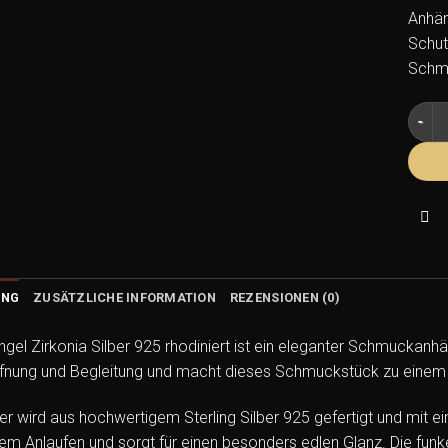
Anhäng
Schut
Schmu
Anhän
UNG
ZUSÄTZLICHE INFORMATION
REZENSIONEN (0)
gel Zirkonia Silber 925 rhodiniert ist ein eleganter Schmuckanh
fnung und Begleitung und macht dieses Schmuckstück zu einem b
r wird aus hochwertigem Sterling Silber 925 gefertigt und mit e
dem Anlaufen und sorgt für einen besonders edlen Glanz. Die funk