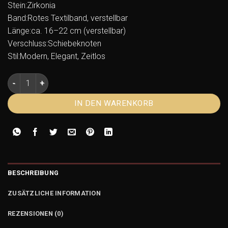
Stein:Zirkonia
Band:Rotes Textilband, verstellbar
Länge:ca. 16–22 cm (verstellbar)
Verschluss:Schiebeknoten
Stil:Modern, Elegant, Zeitlos
Textilarmband rot Silber 925 vergoldet mit Zirkonia Menge
IN DEN WARENKORB
BESCHREIBUNG
ZUSÄTZLICHE INFORMATION
REZENSIONEN (0)