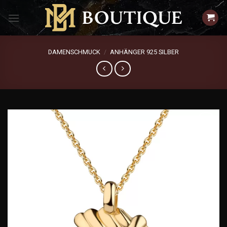
Zum
Inhalt
springen
DAMENSCHMUCK
/
ANHÄNGER 925 SILBER
Add to
wishlist