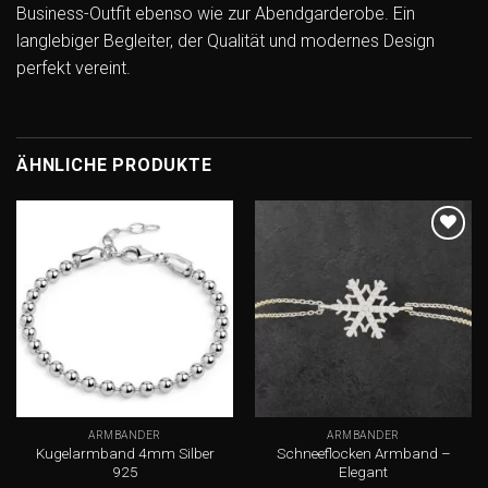
Business-Outfit ebenso wie zur Abendgarderobe. Ein
langlebiger Begleiter, der Qualität und modernes Design
perfekt vereint.
ÄHNLICHE PRODUKTE
Add to
Add to
wishlist
wishlist
ARMBÄNDER
ARMBÄNDER
Kugelarmband 4mm Silber
Schneeflocken Armband –
925
Elegant