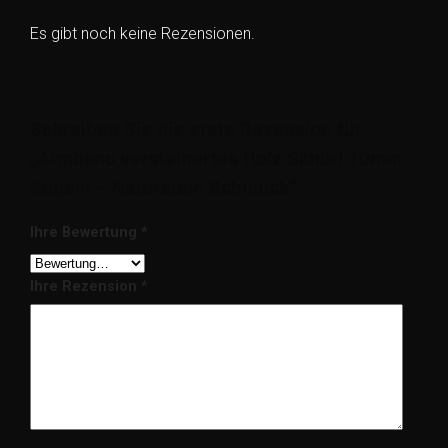
Es gibt noch keine Rezensionen.
Schreiben Sie die erste Rezension für
„Armband versteinertes Holz Schörl 10mm
Kugeln – Naturstein Schmuck“
Ihre Bewertung
*
Ihre Rezension
*