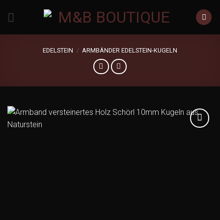
Zum
Inhalt
springen
EDELSTEIN
/
ARMBÄNDER EDELSTEIN-KUGELN
Add to
wishlist