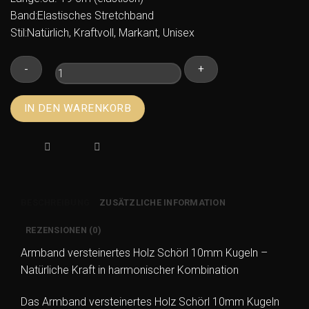
Band:Elastisches Stretchband
Stil:Natürlich, Kraftvoll, Markant, Unisex
Armband
IN DEN WARENKORB
versteinertes
Holz
Schörl
10mm
Kugeln
–
BESCHREIBUNG
ZUSÄTZLICHE INFORMATION
Naturstein
Schmuck
REZENSIONEN (0)
Menge
Armband versteinertes Holz Schörl 10mm Kugeln –
Natürliche Kraft in harmonischer Kombination
Das Armband versteinertes Holz Schörl 10mm Kugeln