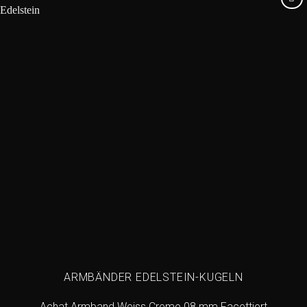
Add to
wishlist
ARMBÄNDER EDELSTEIN-KUGELN
Achat Armband Weiss Creme 08 mm Facettiert