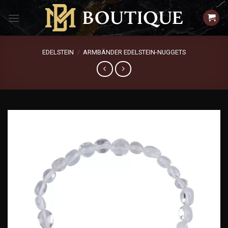
Zum
Inhalt
springen
EDELSTEIN
/
ARMBÄNDER EDELSTEIN-NUGGETS
Add to
wishlist