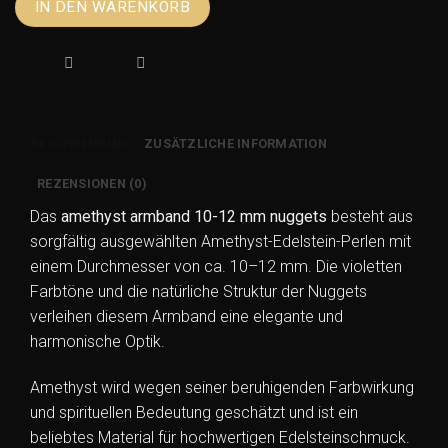
IN DEN WARENKORB
Armband
10-
12
mm
Nuggets
Menge
BESCHREIBUNG
ZUSÄTZLICHE INFORMATION
REZENSIONEN (0)
Das
amethyst armband 10-12 mm nuggets
besteht aus
sorgfältig ausgewählten Amethyst-Edelstein-Perlen mit
einem Durchmesser von ca. 10–12 mm. Die violetten
Farbtöne und die natürliche Struktur der Nuggets
verleihen diesem Armband eine elegante und
harmonische Optik.
Amethyst wird wegen seiner beruhigenden Farbwirkung
und spirituellen Bedeutung geschätzt und ist ein
beliebtes Material für hochwertigen Edelsteinschmuck.