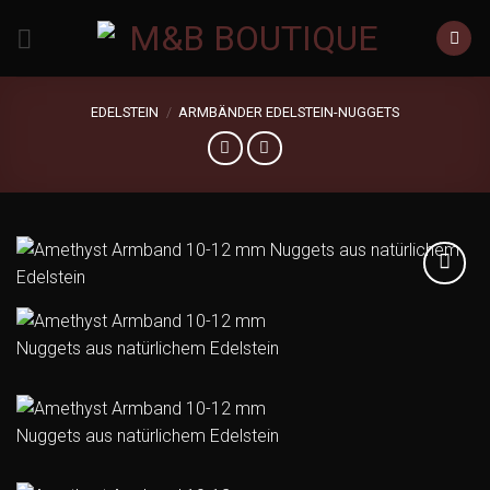
Zum
Inhalt
springen
EDELSTEIN
/
ARMBÄNDER EDELSTEIN-NUGGETS
Add to
wishlist