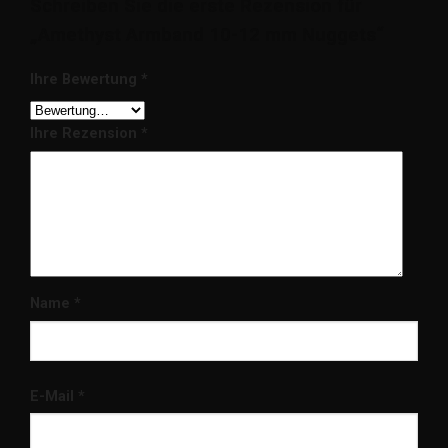
Schreiben Sie die erste Rezension für
„Amethyst Armband 10-12 mm Nuggets“
Ihre Bewertung
*
Ihre Rezension
*
Name
*
E-Mail
*