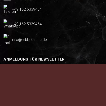
+49 162 5339464
+49 162 5339464
info@mbboutique.de
ANMELDUNG FÜR NEWSLETTER
Um die besten Erfahrungen zu bieten, verwenden wir
Abonnieren Sie kostenlos unseren Newsletter und erhalten
Technologien wie Cookies, um Geräteinformationen zu
Sie die neuesten Aktionen und exklusive Angebote.
speichern und/oder darauf zuzugreifen. Wenn Sie diesen
Technologien zustimmen, können wir Daten wie das
Surfverhalten oder eindeutige IDs auf dieser Website
verarbeiten. Die Nichteinwilligung oder der Widerruf der
Einwilligung kann bestimmte Merkmale und Funktionen