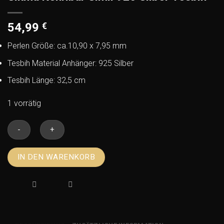
54,99
€
Perlen Größe: ca.10,90 x 7,95 mm
Tesbih Material Anhänger: 925 Silber
Tesbih Länge: 32,5 cm
1 vorrätig
Sikma
IN DEN WARENKORB
Kehribar
Simli
925
Silber
Tesbih
Menge