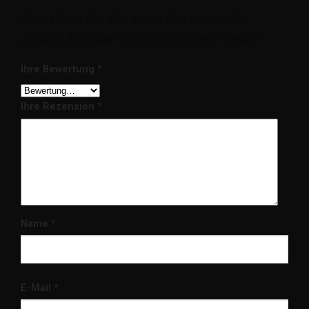
Schreiben Sie die erste Rezension für
„Sikma Kehribar Simli 925 Silber Tesbih“
Ihre Bewertung
*
Ihre Rezension
*
Name
*
E-Mail
*