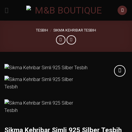
Zum
Inhalt
springen
TESBIH
/
SIKMA KEHRIBAR TESBIH
Add to
wishlist
Sikma Kehribar Simli 925 Silber Tesbih