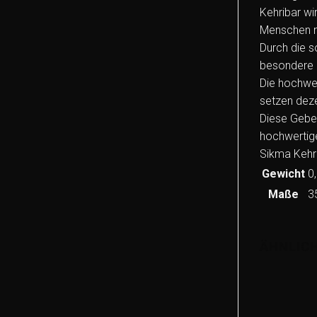
Kehribar wi
Menschen nu
Durch die s
besondere M
Die hochwer
setzen deze
Diese Gebet
hochwertige
Sikma Kehri
Gewicht
0
Maße
3
ÄHNLIC