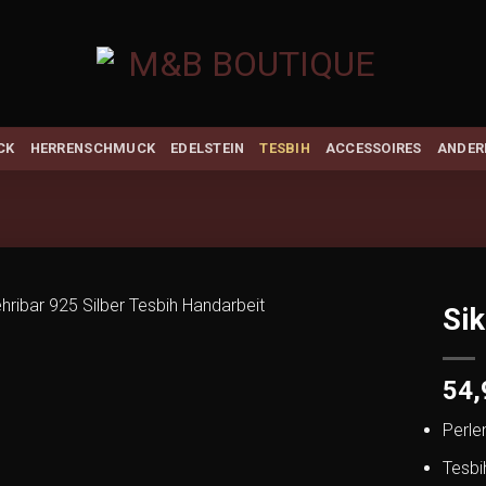
CK
HERRENSCHMUCK
EDELSTEIN
TESBIH
ACCESSOIRES
ANDER
Sik
Add to
wishlist
54
Perle
Tesbi