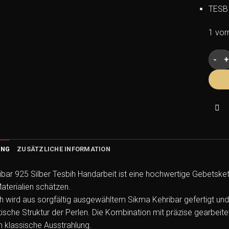
TESB
1 vorr
Sikma
UNG
ZUSÄTZLICHE INFORMATION
bar 925 Silber Tesbih Handarbeit ist eine hochwertige Gebetskett
Materialien schätzen.
h wird aus sorgfältig ausgewähltem Sikma Kehribar gefertigt u
tische Struktur der Perlen. Die Kombination mit präzise gearbeit
h klassische Ausstrahlung.