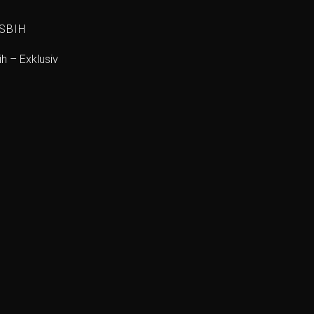
SBIH
h – Exklusiv
Add to
wishlist