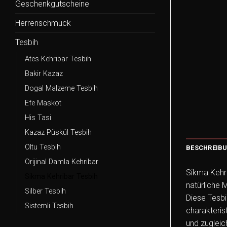
Geschenkgutscheine
Herrenschmuck
Tesbih
Ates Kehribar Tesbih
Bakir Kazaz
Dogal Malzeme Tesbih
Efe Maskot
His Tasi
Kazaz Püskül Tesbih
Oltu Tesbih
BESCHREIB
Orijinal Damla Kehribar
Sikma Kehri
Sikma Kehribar Tesbih
natürliche 
Silber Tesbih
Diese Tesbi
Sistemli Tesbih
charakteris
und zugleic