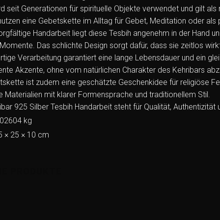
rd seit Generationen für spirituelle Objekte verwendet und gilt al
tzen eine Gebetskette im Alltag für Gebet, Meditation oder als
orgfältige Handarbeit liegt diese Tesbih angenehm in der Hand un
omente. Das schlichte Design sorgt dafür, dass sie zeitlos wirkt 
tige Verarbeitung garantiert eine lange Lebensdauer und ein glei
nte Akzente, ohne vom natürlichen Charakter des Kehribars abz
skette ist zudem eine geschätzte Geschenkidee für religiöse Fe
 Materialien mit klarer Formensprache und traditionellem Stil.
bar 925 Silber Tesbih Handarbeit steht für Qualität, Authentizität 
,02604 kg
5 × 25 × 10 cm
HE PRODUKTE