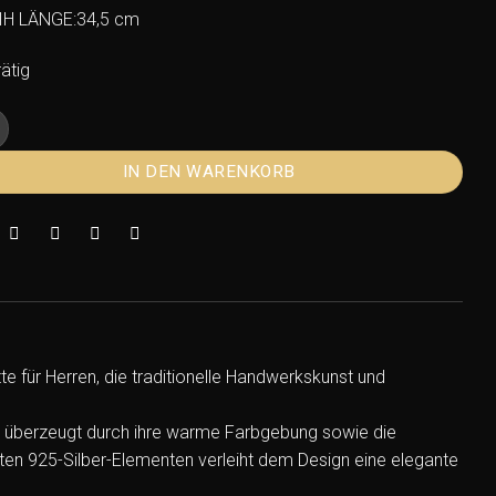
IH LÄNGE:34,5 cm
ätig
 Kehribar 925 Silber Tesbih Menge
IN DEN WARENKORB
e für Herren, die traditionelle Handwerkskunst und
nd überzeugt durch ihre warme Farbgebung sowie die
eten 925-Silber-Elementen verleiht dem Design eine elegante