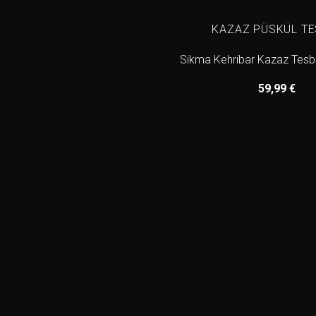
KAZAZ PÜSKÜL TE
Sikma Kehribar Kazaz Tesbi
59,99
€