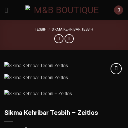
Zum
Inhalt
springen
TESBIH
/
SIKMA KEHRIBAR TESBIH
Add to
wishlist
Sikma Kehribar Tesbih – Zeitlos