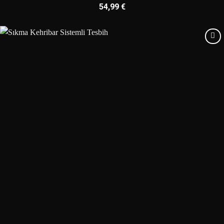
54,99
€
Add to
wishlist