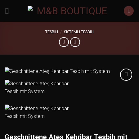
Zum
Inhalt
springen
TESBIH
/
SISTEMLI TESBIH
Add to
wishlist
Geschnittene Ateş Kehribar Tesbih mit