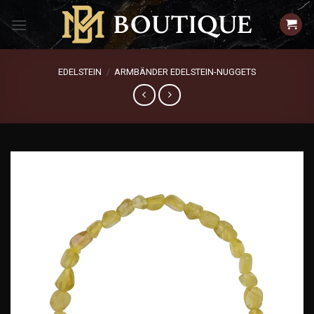
Zum
Inhalt
springen
EDELSTEIN
/
ARMBÄNDER EDELSTEIN-NUGGETS
Add to
wishlist