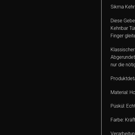
Sikma Kehrib
Diese Gebet
Kehribar Tü
Finger gleit
Klassischer
Abgerundet 
nur die nöt
Produktdeta
Material: H
Püskül: Ech
Farbe: Kräf
Verarbeitun