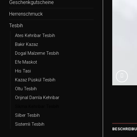
Geschenkgutscheine
Herrenschmuck
Tesbih
Ates Kehribar Tesbih
Bakir Kazaz
Dogal Malzeme Tesbih
Efe Maskot
His Tasi
Kazaz Püskül Tesbih
Oltu Tesbih
Orijinal Damla Kehribar
Sikma Kehribar Tesbih
Silber Tesbih
Sistemli Tesbih
BESCHREIB