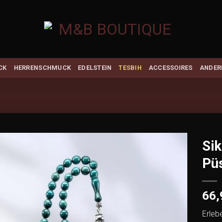
CK
HERRENSCHMUCK
EDELSTEIN
TESBIH
ACCESSOIRES
ANDER
Sik
Püs
Add to
wishlist
66
Erleb