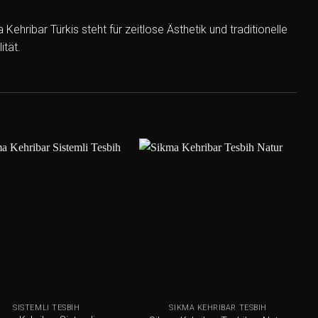
ribar Türkis steht für zeitlose Ästhetik und traditionelle
ität.
Add to
Add to
wishlist
wishlist
+
SISTEMLI TESBIH
SIKMA KEHRIBAR TESBIH