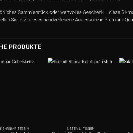
önliches Sammlerstück oder wertvolles Geschenk – diese Sikma Keh
ellen Sie jetzt dieses handverlesene Accessoire in Premium-Qual
HE PRODUKTE
Add to
Add to
wishlist
wishlist
+
+
 KEHRIBAR TESBIH
SISTEMLI TESBIH