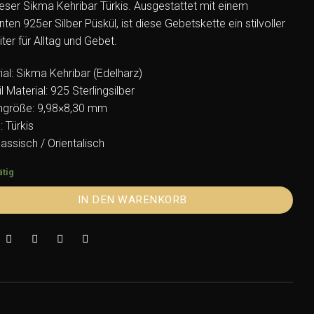
ieser Sikma Kehribar Türkis. Ausgestattet mit einem
ten 925er Silber Püskül, ist diese Gebetskette ein stilvoller
ter für Alltag und Gebet.
ial: Sikma Kehribar (Edelharz)
 Material: 925 Sterlingsilber
ngröße: 9,98×8,30 mm
: Türkis
Klassisch / Orientalisch
ätig
IN DEN WARENKORB