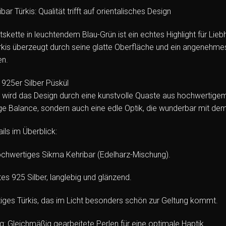
ar Türkis: Qualität trifft auf orientalisches Design
skette in leuchtendem Blau-Grün ist ein echtes Highlight für Li
rkis überzeugt durch seine glatte Oberfläche und ein angenehme
en.
 925er Silber Püskül
wird das Design durch eine kunstvolle Quaste aus hochwertigem 92
ige Balance, sondern auch eine edle Optik, die wunderbar mit dem
ils im Überblick:
ochwertiges Sikma Kehribar (Edelharz-Mischung).
tes 925 Silber, langlebig und glänzend.
tiges Türkis, das im Licht besonders schön zur Geltung kommt.
g: Gleichmäßig gearbeitete Perlen für eine optimale Haptik.