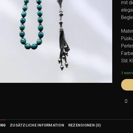
mit d
elegan
Beglei
Mater
Püskül
Perle
Farbe
Stil: 
1 vorr
UNG
ZUSÄTZLICHE INFORMATION
REZENSIONEN (0)