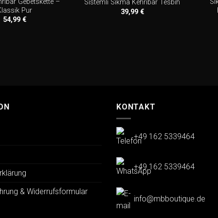
ribar Gebetskette –
Sı
Sistemli Sikma Kehribar Tesbih
Klassik Pur
39,99
€
54,99
€
ON
KONTAKT
+49 162 5339464
+49 162 5339464
rklärung
hrung & Widerrufsformular
info@mbboutique.de