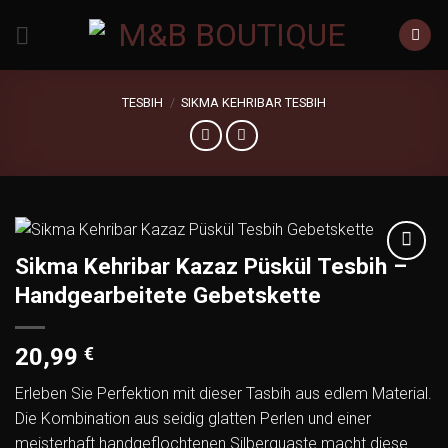
Zum
Inhalt
springen
TESBIH
/
SIKMA KEHRIBAR TESBIH
Sikma Kehribar Kazaz Püskül Tesbih –
Add to
Handgearbeitete Gebetskette
wishlist
20,99
€
Erleben Sie Perfektion mit dieser Tasbih aus edlem Material.
Die Kombination aus seidig glatten Perlen und einer
meisterhaft handgeflochtenen Silberquaste macht diese