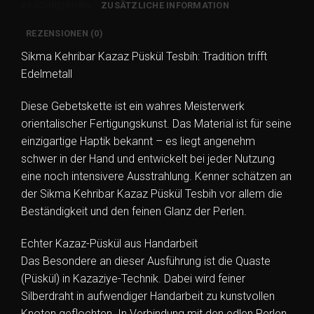
Handgearbeitete
BESCHREIBUNG
ZUSÄTZLICHE INFORMATION
Gebetskette
Menge
REZENSIONEN (0)
Sikma Kehribar Kazaz Püskül Tesbih: Tradition trifft
Edelmetall
Diese Gebetskette ist ein wahres Meisterwerk
orientalischer Fertigungskunst. Das Material ist für seine
einzigartige Haptik bekannt – es liegt angenehm
schwer in der Hand und entwickelt bei jeder Nutzung
eine noch intensivere Ausstrahlung. Kenner schätzen an
der Sikma Kehribar Kazaz Püskül Tesbih vor allem die
Beständigkeit und den feinen Glanz der Perlen.
Echter Kazaz-Püskül aus Handarbeit
Das Besondere an dieser Ausführung ist die Quaste
(Püskül) in Kazaziye-Technik. Dabei wird feiner
Silberdraht in aufwendiger Handarbeit zu kunstvollen
Knoten geflochten. In Verbindung mit den edlen Perlen