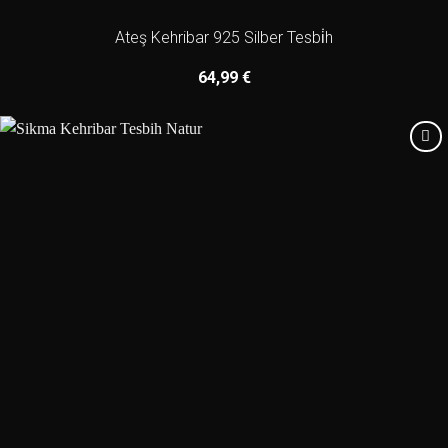
Ateş Kehribar 925 Silber Tesbi̇h
64,99
€
Add to
wishlist