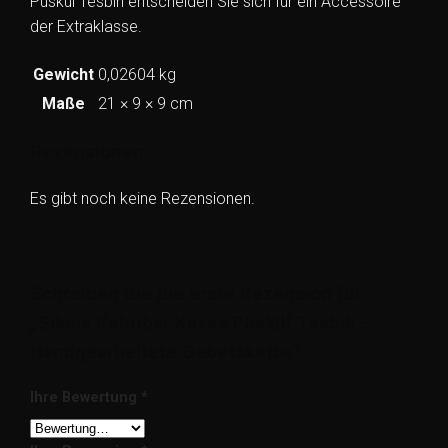
Püskül Tesbih entscheiden Sie sich für ein Accessoire
der Extraklasse.
Gewicht
0,02604 kg
Maße
21 × 9 × 9 cm
Rezensionen
Es gibt noch keine Rezensionen.
Schreiben Sie die erste Rezension für
„Sikma Kehribar Kazaz Püskül Tesbih –
Handgearbeitete Gebetskette“
Ihre Bewertung
*