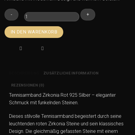
Tennisarmband
IN DEN WARENKORB
Zirkonia
Rot
925
Silber
Vergoldet
3mm
BESCHREIBUNG
ZUSÄTZLICHE INFORMATION
Menge
REZENSIONEN (0)
Tennisarmband Zirkonia Rot 925 Silber – eleganter
Schmuck mit funkelnden Steinen.
Dieses stilvolle Tennisarmband begeistert durch seine
leuchtenden roten Zirkonia Steine und sein klassisches
Design. Die gleichmäßig gefassten Steine mit einem