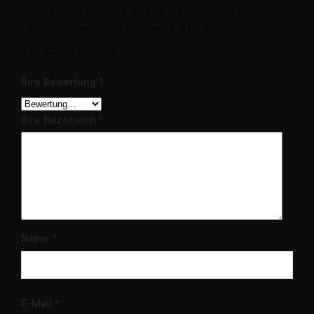
Schreiben Sie die erste Rezension für
„Tennisarmband Zirkonia Rot 925 Silber
Vergoldet 3mm“
Ihre Bewertung
*
Ihre Rezension
*
Name
*
E-Mail
*