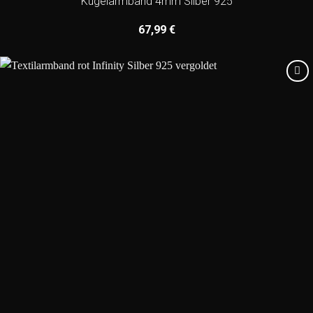
Kugelarmband 4mm Silber 925
67,99
€
Add to
wishlist