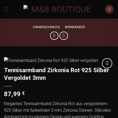
Zum
Inhalt
springen
DAMENSCHMUCK
/
ARMBÄNDER
Tennisarmband Zirkonia Rot 925 Silber
Add to
Vergoldet 3mm
wishlist
87,99
€
Elegantes Tennisarmband Zirkonia Rot aus vergoldetem
925 Silber mit funkelnden 3 mm Zirkonia Steinen. Stilvolles
Armband mit modernem Design und warmem Goldton.