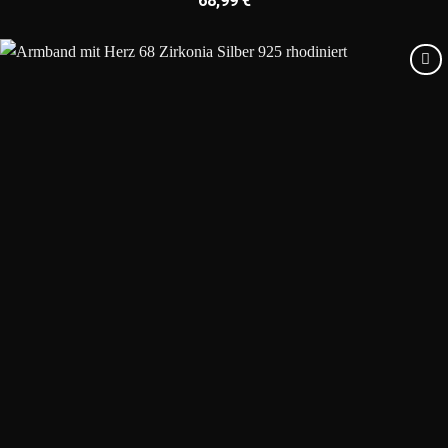
68,99
€
Add to
wishlist