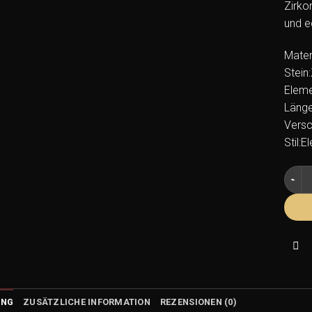
Zirko
und e
Materi
Stein:
Eleme
Länge
Versc
Stil:
Armba
UNG
ZUSÄTZLICHE INFORMATION
REZENSIONEN (0)