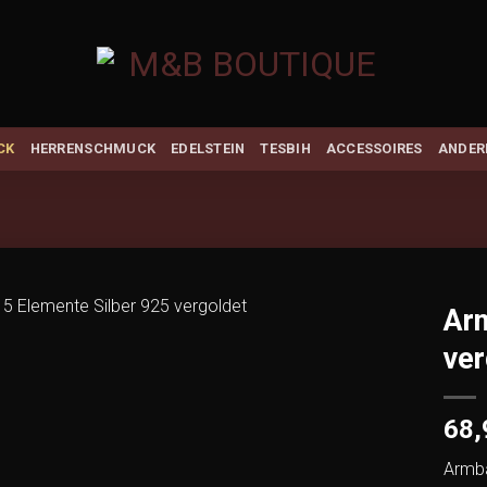
CK
HERRENSCHMUCK
EDELSTEIN
TESBIH
ACCESSOIRES
ANDER
Arm
ver
Add to
wishlist
68
Armba