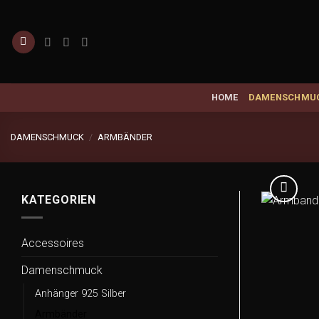
Zum
Inhalt
springen
HOME
DAMENSCHMU
DAMENSCHMUCK
/
ARMBÄNDER
KATEGORIEN
Accessoires
Damenschmuck
Anhänger 925 Silber
Armbänder