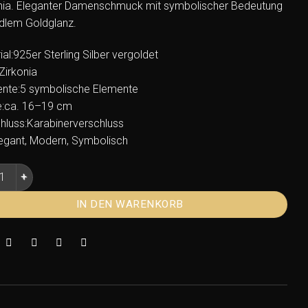
nia. Eleganter Damenschmuck mit symbolischer Bedeutung
dlem Goldglanz.
al:925er Sterling Silber vergoldet
Zirkonia
nte:5 symbolische Elemente
:ca. 16–19 cm
hluss:Karabinerverschluss
Elegant, Modern, Symbolisch
nd 5 Elemente Silber 925 vergoldet mit Zirkonia Menge
IN DEN WARENKORB