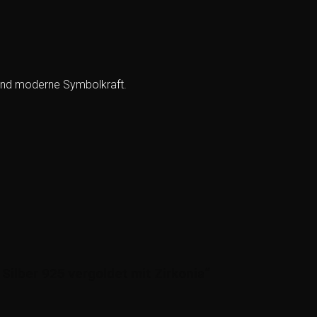
 und moderne Symbolkraft.
Silber 925 vergoldet mit Zirkonia“