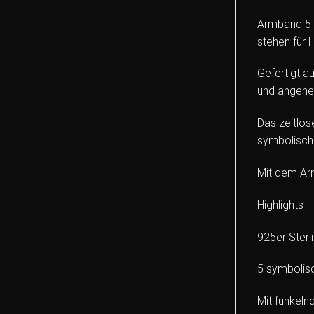
Armband 5 E
stehen für 
Gefertigt a
und angene
Das zeitlos
symbolische
Mit dem Arm
Highlights
925er Sterl
5 symbolis
Mit funkeln