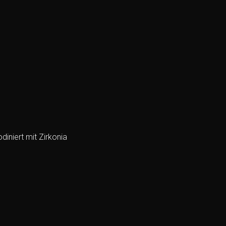
iniert mit Zirkonia
Add to
wishlist