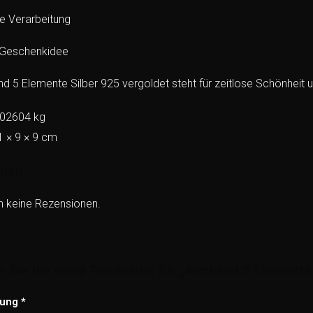
e Verarbeitung
s Geschenkidee
 5 Elemente Silber 925 vergoldet steht für zeitlose Schönheit
,02604 kg
1 × 9 × 9 cm
onen
h keine Rezensionen.
 Sie die erste Rezension für „Armband 5 Elemente 
tung
*