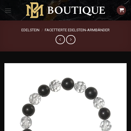
Zum
Inhalt
springen
EDELSTEIN
/
FACETTIERTE EDELSTEIN-ARMBÄNDER
Add to
wishlist