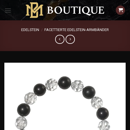
Zum
Inhalt
springen
EDELSTEIN
/
FACETTIERTE EDELSTEIN-ARMBÄNDER
Add to
wishlist