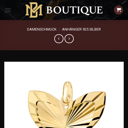
Zum
Inhalt
springen
DAMENSCHMUCK
/
ANHÄNGER 925 SILBER
Add to
wishlist