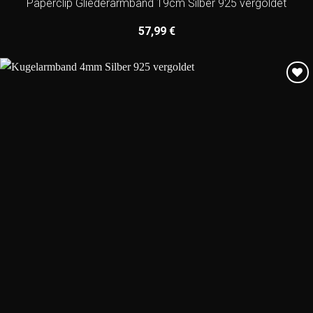
Paperclip Gliederarmband 19cm Silber 925 vergoldet
57,99
€
Add to
wishlist