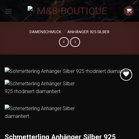
Zum
Inhalt
springen
DAMENSCHMUCK
/
ANHÄNGER 925 SILBER
Add to
wishlist
Schmetterling Anhänger Silber 925