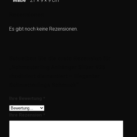
Maße
21 × 9 × 9 cm
Rezensionen
Es gibt noch keine Rezensionen.
Schreiben Sie die erste Rezension für
„Schmetterling Anhänger Silber 925
rhodiniert diamantiert – Eleganter
Schmetterlings Schmuck“
Ihre Bewertung
*
Ihre Rezension
*