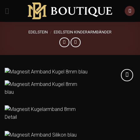
Zum
Inhalt
springen
EDELSTEIN
/
EDELSTEIN KINDERARMBÄNDER
Add to
wishlist