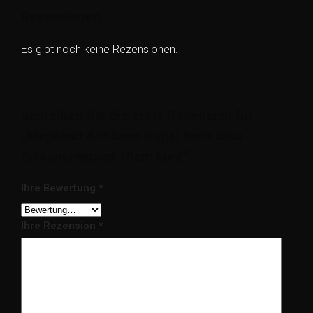
Rezensionen
Es gibt noch keine Rezensionen.
Schreiben Sie die erste Rezension für
„Magnesit Armband Kugel 8mm blau –
Silikonarmband 15cm kurz“
Ihre Bewertung
*
Ihre Rezension
*