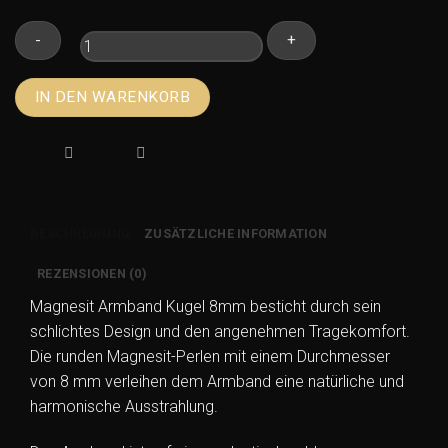
Magnesit
IN DEN WARENKORB
Armband
Kugel
8mm
blau
–
Silikonarmband
BESCHREIBUNG
ZUSÄTZLICHE INFORMATION
15cm
kurz
REZENSIONEN (0)
Menge
Magnesit Armband Kugel 8mm besticht durch sein
schlichtes Design und den angenehmen Tragekomfort.
Die runden Magnesit-Perlen mit einem Durchmesser
von 8 mm verleihen dem Armband eine natürliche und
harmonische Ausstrahlung.