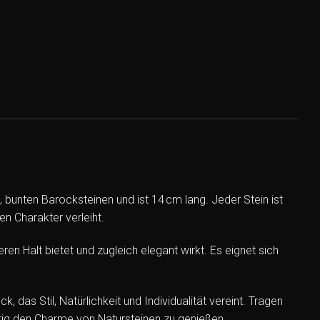
bunten Barocksteinen und ist 14 cm lang. Jeder Stein ist
n Charakter verleiht.
en Halt bietet und zugleich elegant wirkt. Es eignet sich
as Stil, Natürlichkeit und Individualität vereint. Tragen
itig den Charme von Natursteinen zu genießen.