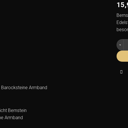
15
Berns
Edels
beson
Berns