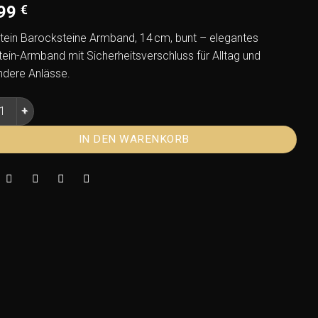
,99
€
tein Barocksteine Armband, 14 cm, bunt – elegantes
tein-Armband mit Sicherheitsverschluss für Alltag und
dere Anlässe.
tein Barocksteine Armband 14cm – Buntes Edelstein Schmuckst
IN DEN WARENKORB