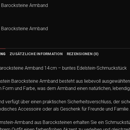
UNG
ZUSÄTZLICHE INFORMATION
REZENSIONEN (0)
Barocksteine Armband 14 cm – buntes Edelstein-Schmuckstück
stein Barocksteine Armband besteht aus liebevoll ausgewählten, 
 in Form und Farbe, was dem Armband einen natürlichen, lebendige
 verfügt über einen praktischen Sicherheitsverschluss, der sicher
odisches Accessoire oder als Geschenk für Freunde und Familie.
nstein-Armband aus Barocksteinen erhalten Sie ein Schmuckstück, d
Ihrem Outfit einen farbenfrohen Akzent zu verleihen und gleichze