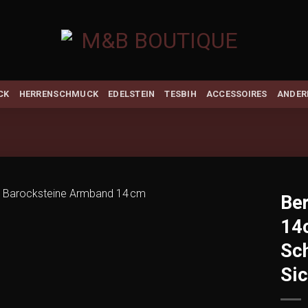
CK
HERRENSCHMUCK
EDELSTEIN
TESBIH
ACCESSOIRES
ANDER
Ber
14c
Add to
wishlist
Sc
Sic