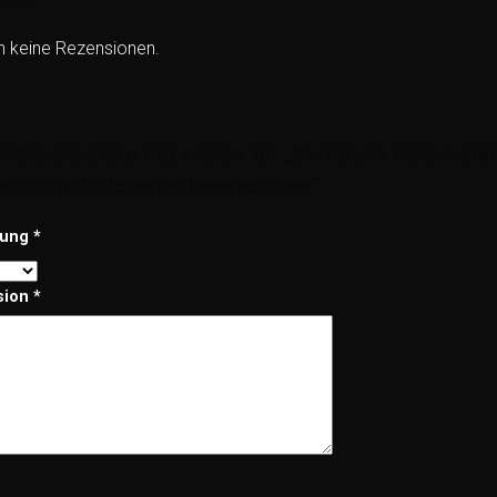
h keine Rezensionen.
n Sie die erste Rezension für „Bernstein Barockst
tück mit Sicherheitsverschluss“
tung
*
sion
*