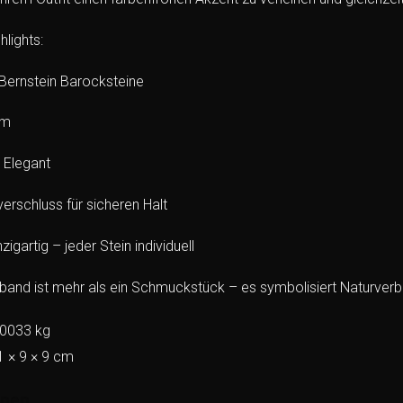
hlights:
 Bernstein Barocksteine
cm
& Elegant
verschluss für sicheren Halt
zigartig – jeder Stein individuell
and ist mehr als ein Schmuckstück – es symbolisiert Naturverb
,0033 kg
1 × 9 × 9 cm
onen