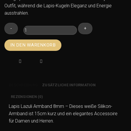
Outfit, während die Lapis-Kugeln Eleganz und Energie
ausstrahlen.
Lapis
IN DEN WARENKORB
Lazuli
Armband
8mm
–
Weißes
Silikon
BESCHREIBUNG
ZUSÄTZLICHE INFORMATION
Armband
15cm
REZENSIONEN (0)
Menge
Lapis Lazuli Armband 8mm – Dieses weiße Silikon-
Armband ist 15cm kurz und ein elegantes Accessoire
für Damen und Herren.