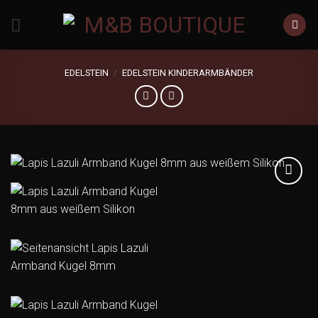
Zum
Inhalt
springen
EDELSTEIN
/
EDELSTEIN KINDERARMBÄNDER
Add to
wishlist