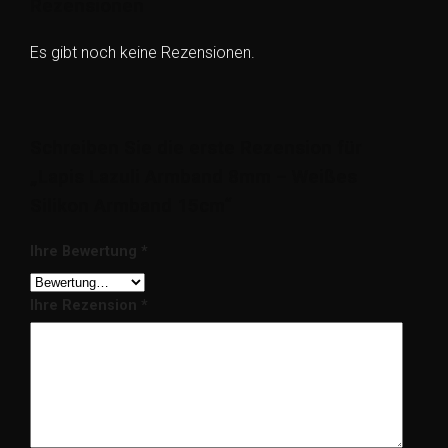
Rezensionen
Es gibt noch keine Rezensionen.
Schreiben Sie die erste Rezension für
„Lapis Lazuli Armband 8mm – Weißes
Silikon Armband 15cm“
Ihre Bewertung
*
Ihre Rezension
*