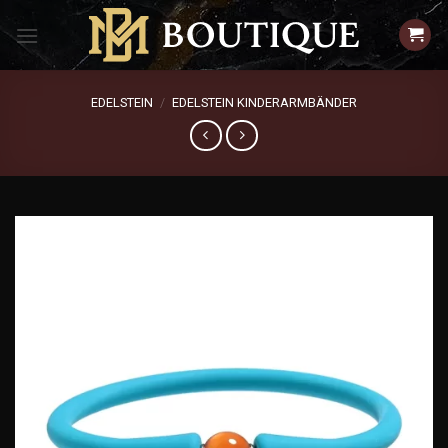
Zum
Inhalt
springen
EDELSTEIN
/
EDELSTEIN KINDERARMBÄNDER
Add to
wishlist