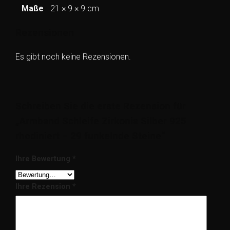
Maße
21 × 9 × 9 cm
Rezensionen
Es gibt noch keine Rezensionen.
Schreiben Sie die erste Rezension für
„Armband Schleife Zirkonia Silber 925
rhodiniert – 29 funkelnde Steine“
Ihre Bewertung
*
Ihre Rezension
*