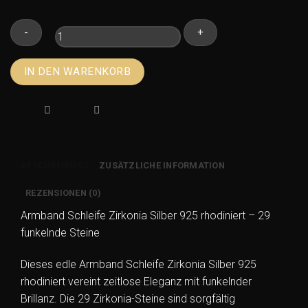
Armband
IN DEN WARENKORB
Schleife
Zirkonia
Silber
925
rhodiniert
–
BESCHREIBUNG
ZUSÄTZLICHE INFORMATION
29
funkelnde
REZENSIONEN (0)
Steine
Armband Schleife Zirkonia Silber 925 rhodiniert – 29
Menge
funkelnde Steine
Dieses edle Armband Schleife Zirkonia Silber 925
rhodiniert vereint zeitlose Eleganz mit funkelnder
Brillanz. Die 29 Zirkonia-Steine sind sorgfältig