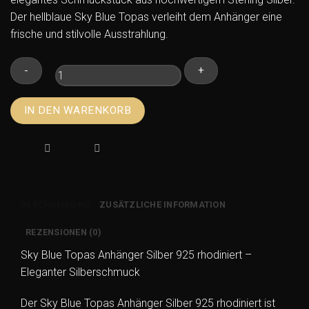
Der hellblaue Sky Blue Topas verleiht dem Anhänger eine
frische und stilvolle Ausstrahlung.
Sky
IN DEN WARENKORB
Blue
Topas
Anhänger
Silber
925
rhodiniert
BESCHREIBUNG
ZUSÄTZLICHE INFORMATION
–
Eleganter
REZENSIONEN (0)
Edelstein
Sky Blue Topas Anhänger Silber 925 rhodiniert –
Schmuck
Eleganter Silberschmuck
Menge
Der Sky Blue Topas Anhänger Silber 925 rhodiniert ist