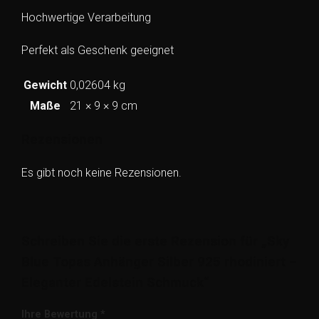
Hochwertige Verarbeitung
Perfekt als Geschenk geeignet
Gewicht
0,02604 kg
Maße
21 × 9 × 9 cm
Rezensionen
Es gibt noch keine Rezensionen.
Schreiben Sie die erste Rezension für „Sky
Blue Topas Anhänger Silber 925 rhodiniert –
Eleganter Edelstein Schmuck“
Ihre Bewertung
*