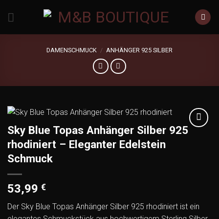
Zum
Inhalt
springen
DAMENSCHMUCK
/
ANHÄNGER 925 SILBER
Sky Blue Topas Anhänger Silber 925
Add to
rhodiniert – Eleganter Edelstein
wishlist
Schmuck
53,99
€
Der Sky Blue Topas Anhänger Silber 925 rhodiniert ist ein
elegantes Schmuckstück aus hochwertigem Sterling Silber.