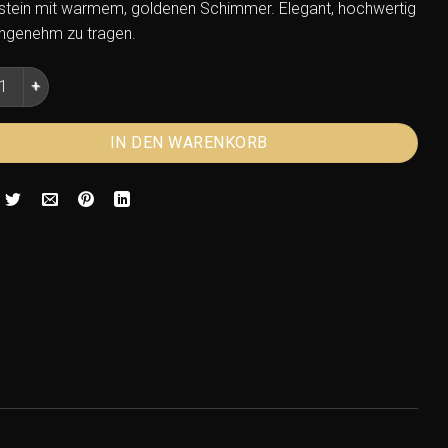
stein mit warmem, goldenen Schimmer. Elegant, hochwertig
ngenehm zu tragen.
Armband Honigopal 7,5–8,0mm Kugeln – Edelstein Schmuck Me
IN DEN WARENKORB