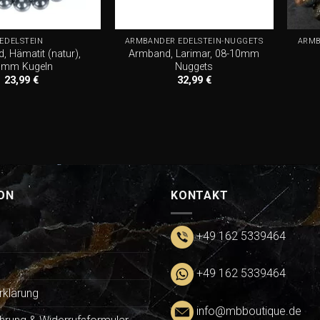
+
+
EDELSTEIN
ARMBÄNDER EDELSTEIN-NUGGETS
ARMB
 Hämatit (natur),
Armband, Larimar, 08-10mm
0mm Kugeln
Nuggets
23,99
€
32,99
€
ON
KONTAKT
+49 162 5339464
+49 162 5339464
rklärung
info@mbboutique.de