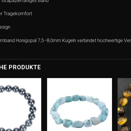
, strapazierfähiges Band
r Tragekomfort
esign
rmband Honigopal 7,5–8,0mm Kugeln verbindet hochwertige Verar
HE PRODUKTE
Add to
Add to
wishlist
wishlist