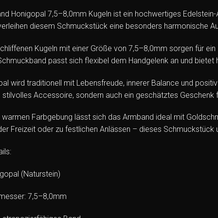
nd Honigopal 7,5–8,0mm Kugeln ist ein hochwertiges Edelstein
verleihen diesem Schmuckstück eine besonders harmonische Au
schliffenen Kugeln mit einer Größe von 7,5–8,0mm sorgen für ei
Schmuckband passt sich flexibel dem Handgelenk an und bietet 
al wird traditionell mit Lebensfreude, innerer Balance und posit
in stilvolles Accessoire, sondern auch ein geschätztes Geschen
r warmen Farbgebung lässt sich das Armband ideal mit Goldsch
 der Freizeit oder zu festlichen Anlässen – dieses Schmuckstück un
ils:
gopal (Naturstein)
messer: 7,5–8,0mm