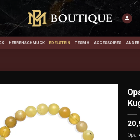
CK
HERRENSCHMUCK
EDELSTEIN
TESBIH
ACCESSOIRES
ANDER
Op
Ku
Add to
wishlist
20
Opal 