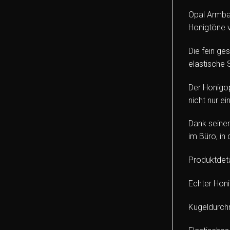
Opal Armba
Honigtöne 
Die fein ge
elastische 
Der Honigop
nicht nur e
Dank seine
im Büro, in
Produktdeta
Echter Honi
Kugeldurch