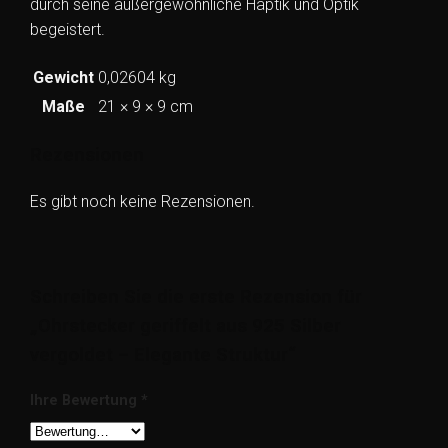
durch seine außergewöhnliche Haptik und Optik
begeistert.
Gewicht
0,02604 kg
Maße
21 × 9 × 9 cm
Rezensionen
Es gibt noch keine Rezensionen.
Schreiben Sie die erste Rezension für
„Ohrstecker geriffelt aus 925 Silber
vergoldet – Elegante Struktur“
Ihre Bewertung
*