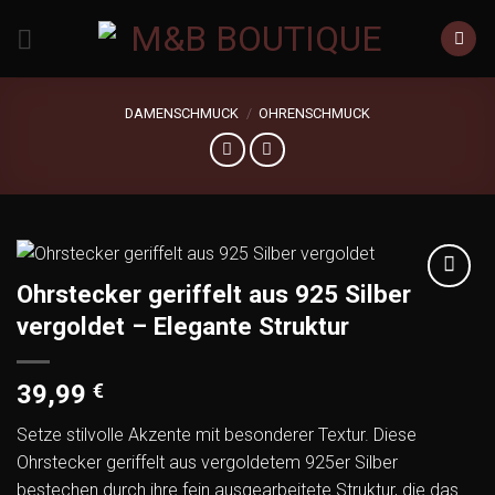
Zum
Inhalt
springen
DAMENSCHMUCK
/
OHRENSCHMUCK
Ohrstecker geriffelt aus 925 Silber
Add to
vergoldet – Elegante Struktur
wishlist
39,99
€
Setze stilvolle Akzente mit besonderer Textur. Diese
Ohrstecker geriffelt aus vergoldetem 925er Silber
bestechen durch ihre fein ausgearbeitete Struktur, die das