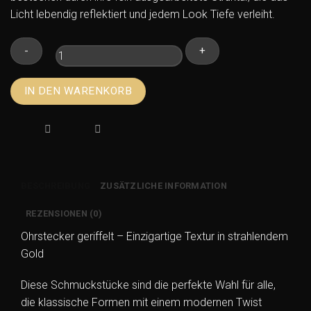
Licht lebendig reflektiert und jedem Look Tiefe verleiht.
Ohrstecker
IN DEN WARENKORB
geriffelt
aus
925
Silber
vergoldet
–
BESCHREIBUNG
ZUSÄTZLICHE INFORMATION
Elegante
Struktur
REZENSIONEN (0)
Menge
Ohrstecker geriffelt – Einzigartige Textur in strahlendem
Gold
Diese Schmuckstücke sind die perfekte Wahl für alle,
die klassische Formen mit einem modernen Twist