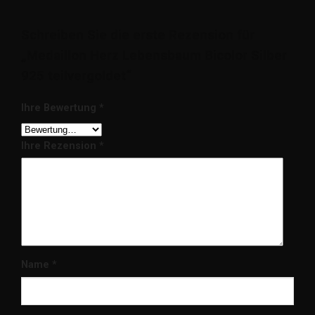
Schreiben Sie die erste Rezension für
„Medaillon Herz Lebensbaum Bicolor Silber
925 teilvergoldet“
Ihre Bewertung
*
Ihre Rezension
*
Name
*