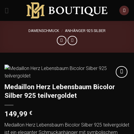
Zum
Inhalt
springen
DAMENSCHMUCK
/
ANHÄNGER 925 SILBER
Add to
Medaillon Herz Lebensbaum Bicolor
wishlist
Silber 925 teilvergoldet
149,99
€
Medaillon Herz Lebensbaum Bicolor Silber 925 teilvergoldet
ist ein eleganter Schmuckanhänger mit symbolischem