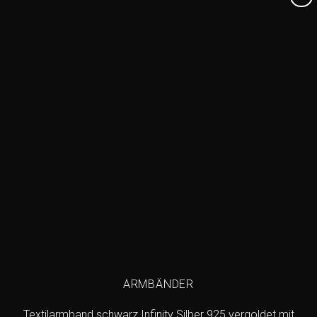
Add to
wishlist
ARMBÄNDER
Textilarmband schwarz Infinity Silber 925 vergoldet mit