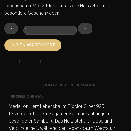
Lebensbaum-Motiv. Ideal für stilvolle Halsketten und
besondere Geschenkideen.
Medaillon
IN DEN WARENKORB
Herz
Lebensbaum
Bicolor
Silber
925
teilvergoldet
BESCHREIBUNG
ZUSÄTZLICHE INFORMATION
Menge
REZENSIONEN (0)
Medaillon Herz Lebensbaum Bicolor Silber 925
teilvergoldet ist ein eleganter Schmuckanhänger mit
besonderer Symbolik. Das Herz steht für Liebe und
Verbundenheit, während der Lebensbaum Wachstum,