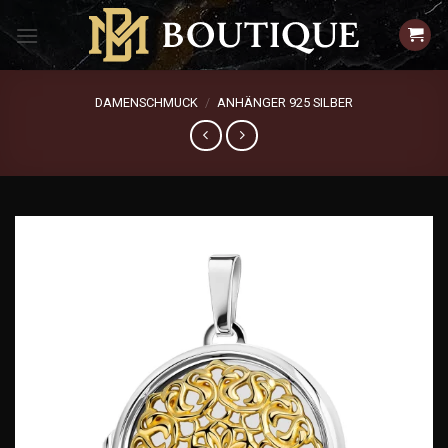
Zum
Inhalt
springen
DAMENSCHMUCK
/
ANHÄNGER 925 SILBER
Add to
wishlist