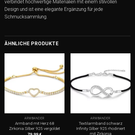
verbindet hochwertige Materialien mit einem stilvollen
Design und ist eine elegante Ergänzung für jede
Schmucksammlung.
ÄHNLICHE PRODUKTE
Add to
Add to
wishlist
wishlist
ARMBÄNDER
ARMBÄNDER
Armband mit Herz 68
Textilarmband schwarz
Zirkonia Silber 925 vergoldet
Infinity Silber 925 rhodiniert
mit Zirkonia
79,99
€