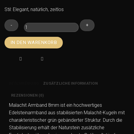
Stil: Elegant, natürlich, zeitlos
Malachit
IN DEN WARENKORB
Armband
8mm
–
Stabilisiertes
Edelstein
Kugelarmband
BESCHREIBUNG
ZUSÄTZLICHE INFORMATION
Menge
REZENSIONEN (0)
Malachit Armband 8mm ist ein hochwertiges
Edelsteinarmband aus stabilisierten Malachit-Kugeln mit
charakteristischer grün gebänderter Struktur. Durch die
Stabilisierung erhält der Naturstein zusätzliche