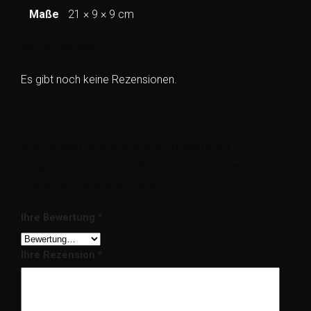
Maße
21 × 9 × 9 cm
Rezensionen
Es gibt noch keine Rezensionen.
Schreiben Sie die erste Rezension für
„Malachit Armband 8mm – Stabilisiertes
Edelstein Kugelarmband“
Ihre Bewertung
*
Ihre Rezension
*