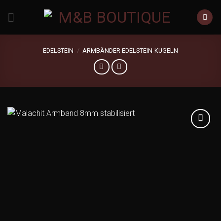
Zum
Inhalt
springen
EDELSTEIN
/
ARMBÄNDER EDELSTEIN-KUGELN
Add to
wishlist