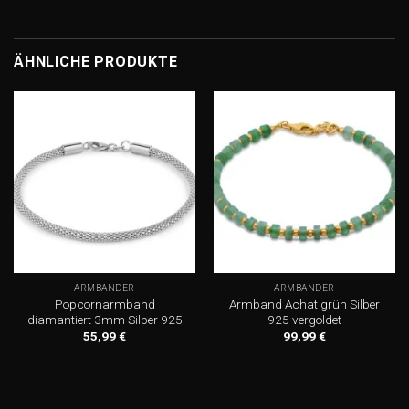
ÄHNLICHE PRODUKTE
Add to
Add to
wishlist
wishlist
ARMBÄNDER
ARMBÄNDER
Popcornarmband
Armband Achat grün Silber
diamantiert 3mm Silber 925
925 vergoldet
55,99
€
99,99
€