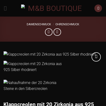
Zum
Inhalt
springen
DAMENSCHMUCK
/
OHRENSCHMUCK
Add to
wishlist
Klappcreolen mit 20 Zirkonia aus 925