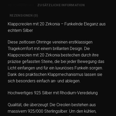
Silber
BESCHREIBUNG
ZUSÄTZLICHE INFORMATION
–
Rhodiniert
REZENSIONEN (0)
&
Klappcreolen mit 20 Zirkonia – Funkelnde Eleganz aus
Edel
echtem Silber
Menge
Diese zeitlosen Ohrringe vereinen erstklassigen
Tragekomfort mit einem brillanten Design. Die
Klappcreolen mit 20 Zirkonia bestechen durch ihre
präzise gefassten Steine, die bei jeder Bewegung das
Licht einfangen und für ein luxuriöses Funkeln sorgen.
Dank des praktischen Klappmechanismus lassen sie
sich besonders einfach an- und ablegen.
Hochwertiges 925 Silber mit Rhodium-Veredelung
Qualität, die überzeugt: Die Creolen bestehen aus
massivem 925/000 Sterlingsilber. Um den kühlen,