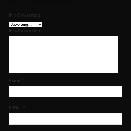
Silber – Rhodiniert & Edel“
Ihre Bewertung
*
Ihre Rezension
*
Name
*
E-Mail
*