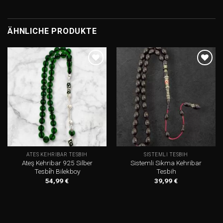
ÄHNLICHE PRODUKTE
Add to
Add to
wishlist
wishlist
ATES KEHRIBAR TESBIH
SISTEMLI TESBIH
Ateş Kehribar 925 Silber
Sistemli Sikma Kehribar
Tesbi̇h Bilekboy
Tesbih
54,99
€
39,99
€