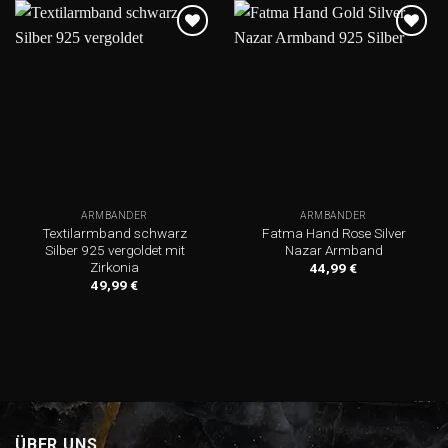
Add to
Add to
wishlist
wishlist
ARMBÄNDER
ARMBÄNDER
Textilarmband schwarz
Fatma Hand Rose Silver
Silber 925 vergoldet mit
Nazar Armband
Zirkonia
44,99
€
49,99
€
ÜBER UNS