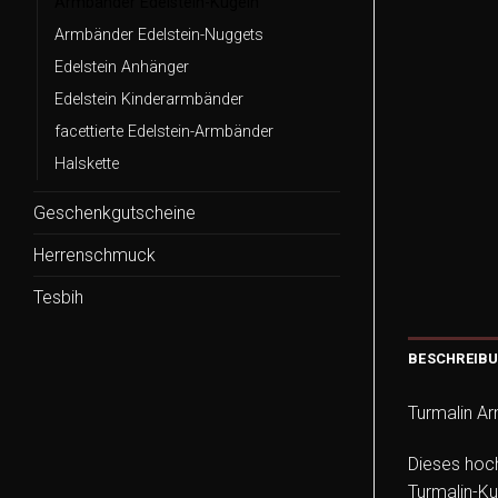
Armbänder Edelstein-Kugeln
Armbänder Edelstein-Nuggets
Edelstein Anhänger
Edelstein Kinderarmbänder
facettierte Edelstein-Armbänder
Halskette
Geschenkgutscheine
Herrenschmuck
Tesbih
BESCHREIB
Turmalin A
Dieses hoch
Turmalin-K