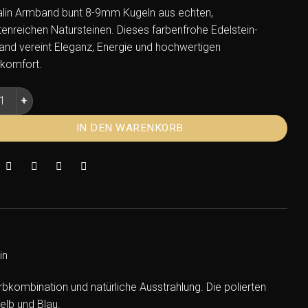
lin Armband bunt 8-9mm Kugeln aus echten,
tenreichen Natursteinen. Dieses farbenfrohe Edelstein-
nd vereint Eleganz, Energie und hochwertigen
komfort.
lin Armband bunt 8-9mm Kugeln – Edelstein Armband multicol
IN DEN WARENKORB
in
bkombination und natürliche Ausstrahlung. Die polierten
lb und Blau.