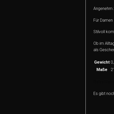
Angenehm z
Für Damen 
Stilvoll kom
Ob im Allta
als Geschen
Gewicht
0
Maße
2
Rezensi
Es gibt noc