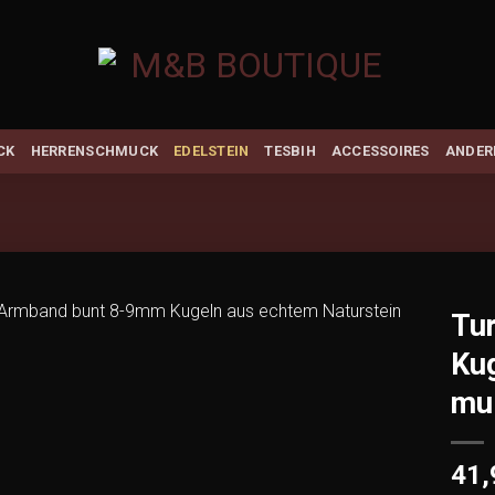
CK
HERRENSCHMUCK
EDELSTEIN
TESBIH
ACCESSOIRES
ANDER
Tu
Kug
Add to
wishlist
mul
41