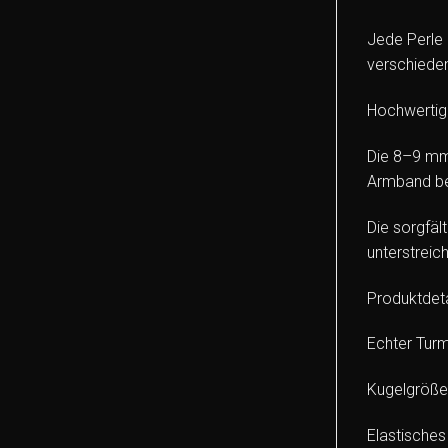
Jede Perle 
verschieden
Hochwertig
Die 8–9 mm 
Armband be
Die sorgfäl
unterstreic
Produktdeta
Echter Turm
Kugelgröß
Elastisches