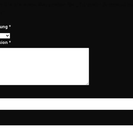
n Sie die erste Rezension für „Turmalin Armband 
r“
tung
*
sion
*