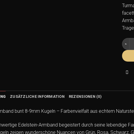
Turma
facet
Armba
Trage
Turma
UNG
ZUSÄTZLICHE INFORMATION
REZENSIONEN (0)
rmband bunt 8-9mm Kugeln – Farbenvielfalt aus echtem Naturste
wertige Edelstein-Armband begeistert durch seine lebendige Far
ugeln zeigen wunderschöne Nuancen von Grün, Rosa, Schwarz, Ge