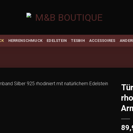
CK
HERRENSCHMUCK
EDELSTEIN
TESBIH
ACCESSOIRES
ANDER
Tür
rho
Add to
wishlist
Arm
89