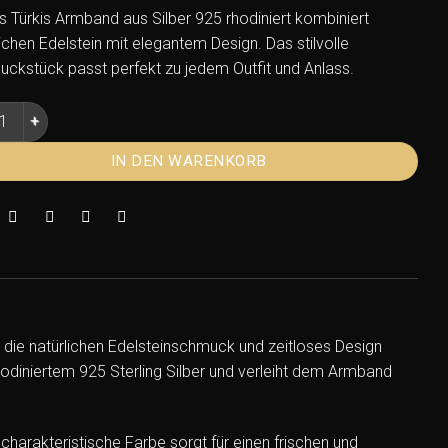
s Türkis Armband aus Silber 925 rhodiniert kombiniert
lichen Edelstein mit elegantem Design. Das stilvolle
ckstück passt perfekt zu jedem Outfit und Anlass.
s Armband Silber 925 rhodiniert – Elegantes Edelstein Armband
IN DEN WARENKORB
, die natürlichen Edelsteinschmuck und zeitloses Design
odiniertem 925 Sterling Silber und verleiht dem Armband
harakteristische Farbe sorgt für einen frischen und