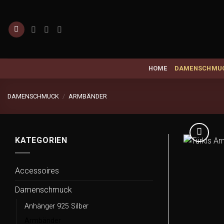
Zum
Inhalt
springen
HOME
DAMENSCHMU
DAMENSCHMUCK
/
ARMBÄNDER
KATEGORIEN
Accessoires
Damenschmuck
Anhänger 925 Silber
Armbänder