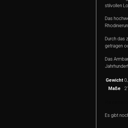
stilvollen 
Das hochwer
Rhodinierun
Durch das z
getragen o
Das Armband
Jahrhundert
Gewicht
0
Maße
2
Rezensi
Es gibt noc