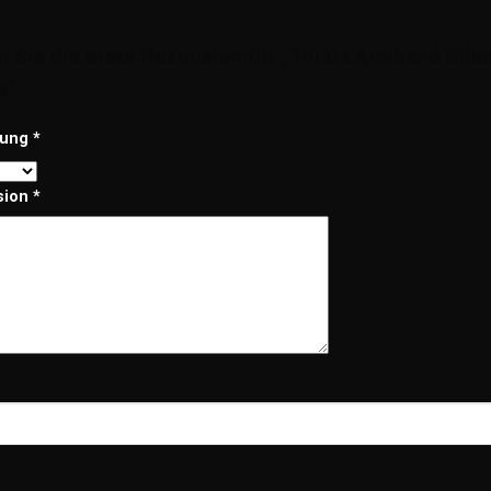
n Sie die erste Rezension für „Türkis Armband Silb
s“
tung
*
sion
*