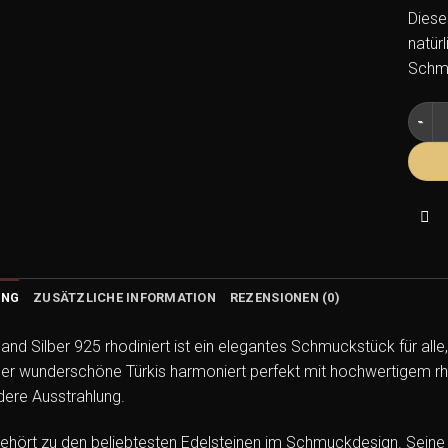
Diese
natür
Schmu
Türki
UNG
ZUSÄTZLICHE INFORMATION
REZENSIONEN (0)
and Silber 925 rhodiniert ist ein elegantes Schmuckstück für alle
er wunderschöne Türkis harmoniert perfekt mit hochwertigem rh
ere Ausstrahlung.
gehört zu den beliebtesten Edelsteinen im Schmuckdesign. Seine c