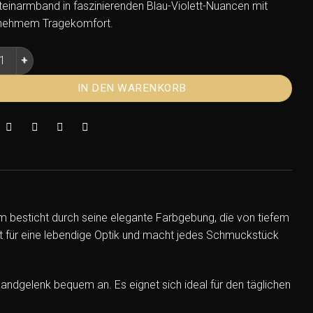
teinarmband in faszinierenden Blau-Violett-Nuancen mit
nehmem Tragekomfort.
nit Armband – 08–10 mm Nuggets Edelsteinarmband Menge
IN DEN WARENKORB
 besticht durch seine elegante Farbgebung, die von tiefem
rgt für eine lebendige Optik und macht jedes Schmuckstück
ndgelenk bequem an. Es eignet sich ideal für den täglichen