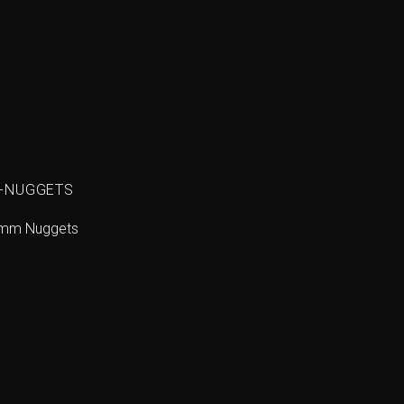
N-NUGGETS
0 mm Nuggets
Add to
wishlist