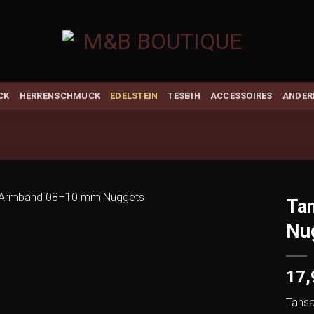
CK
HERRENSCHMUCK
EDELSTEIN
TESBIH
ACCESSOIRES
ANDER
Ta
Nu
Add to
wishlist
17
Tansa