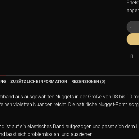
Edels
ange
Tansa
UNG
ZUSÄTZLICHE INFORMATION
REZENSIONEN (0)
rmband aus ausgewählten Nuggets in der Größe von 08 bis 10 mm
 feinen violetten Nuancen reicht. Die natürliche Nugget-Form so
 ist auf ein elastisches Band aufgezogen und passt sich dem Ha
d lässt sich problemlos an- und ausziehen.