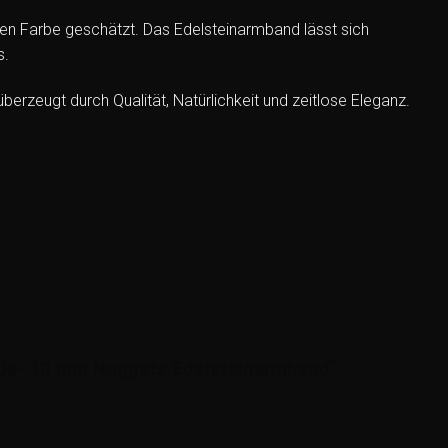
ken Farbe geschätzt. Das Edelsteinarmband lässt sich
s.
erzeugt durch Qualität, Natürlichkeit und zeitlose Eleganz.
– 08–10 mm Nuggets Edelsteinarmband“