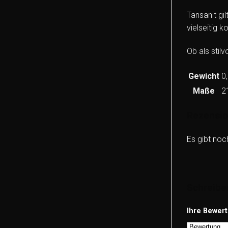
Tansanit gi
vielseitig 
Ob als stil
Gewicht
0
Maße
2
Rezensi
Es gibt noc
Schreibe
Ihre Bewer