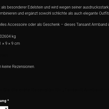
lt als besonderer Edelstein und wird wegen seiner ausdrucksstar
kombinieren und ergänzt sowohl schlichte als auch elegante Outfit
volles Accessoire oder als Geschenk – dieses Tansanit Armband üb
,02604 kg
1 × 9 × 9 cm
onen
h keine Rezensionen.
n Sie die erste Rezension für „Tansanit Armband 
tung
*