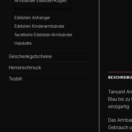
Armbänder Edelstein-Kugeln
Armbänder Edelstein-Nuggets
Edelstein Anhänger
Edelstein Kinderarmbänder
facettierte Edelstein-Armbänder
Halskette
Geschenkgutscheine
Herrenschmuck
BESCHREIB
Tesbih
Tansanit A
Blau bis zu
einzigartig.
Das Armband
Gebrauch un