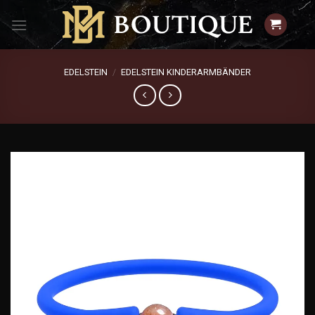
Zum
Inhalt
springen
EDELSTEIN
/
EDELSTEIN KINDERARMBÄNDER
Add to
wishlist