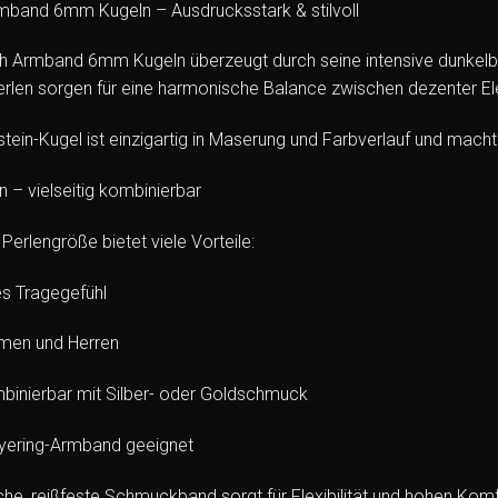
mband 6mm Kugeln – Ausdrucksstark & stilvoll
h Armband 6mm Kugeln überzeugt durch seine intensive dunkelbl
rlen sorgen für eine harmonische Balance zwischen dezenter El
tein-Kugel ist einzigartig in Maserung und Farbverlauf und mach
– vielseitig kombinierbar
 Perlengröße bietet viele Vorteile:
 Tragegefühl
amen und Herren
binierbar mit Silber- oder Goldschmuck
ayering-Armband geeignet
che, reißfeste Schmuckband sorgt für Flexibilität und hohen Komf