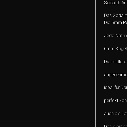
Sodalith Ar
Das Sodalit
Die 6mm Pe
Jede Naturs
6mm Kugeln 
Die mittlere
angenehmes
ideal für D
perfekt kom
auch als L
Das elastis