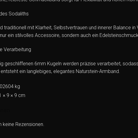
des Sodaliths
rd traditionell mit Klarheit, Selbstvertrauen und innerer Balance
 nur ein stilvolles Accessoire, sondern auch ein Edelsteinschmuc
e Verarbeitung
tig geschliffenen 6mm Kugeln werden präzise verarbeitet, sodass 
ntsteht ein langlebiges, elegantes Naturstein-Armband.
,02604 kg
1 × 9 × 9 cm
onen
h keine Rezensionen.