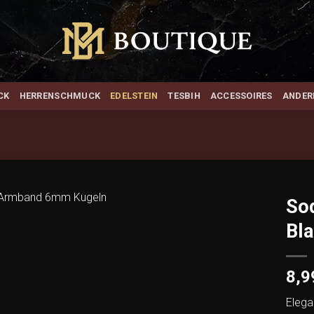
CK
HERRENSCHMUCK
EDELSTEIN
TESBIH
ACCESSOIRES
ANDER
So
Bla
Add to
wishlist
8,
Elega