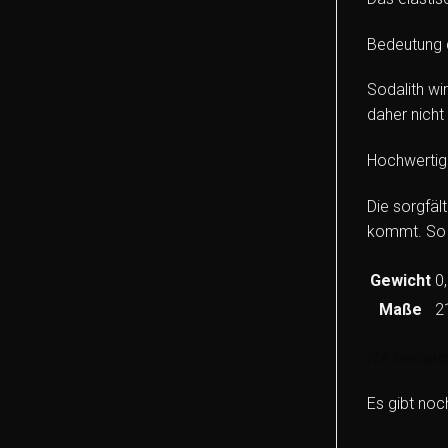
Bedeutung 
Sodalith wi
daher nicht
Hochwertig
Die sorgfäl
kommt. So e
Gewicht
0
Maße
2
Rezensi
Es gibt noc