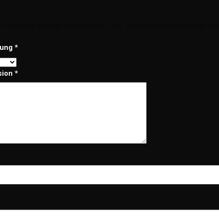
n Sie die erste Rezension für „Sodalith Armband 6
tung
*
sion
*