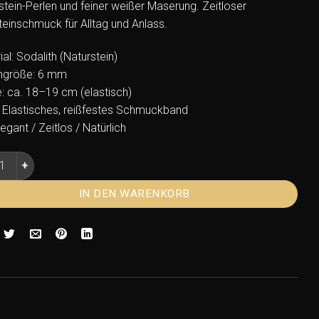
stein-Perlen und feiner weißer Maserung. Zeitloser
teinschmuck für Alltag und Anlass.
al: Sodalith (Naturstein)
ngröße: 6 mm
: ca. 18–19 cm (elastisch)
 Elastisches, reißfestes Schmuckband
Elegant / Zeitlos / Natürlich
ith Armband 6mm Kugeln – Blaues Edelstein Armband Menge
IN DEN WARENKORB