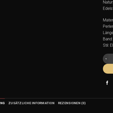
Natur
Edels
Materi
Perle
Länge
Band:
Stil: 
Sodal
UNG
ZUSÄTZLICHE INFORMATION
REZENSIONEN (0)