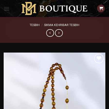
Zum
Inhalt
springen
TESBIH
/
SIKMA KEHRIBAR TESBIH
Add to
wishlist