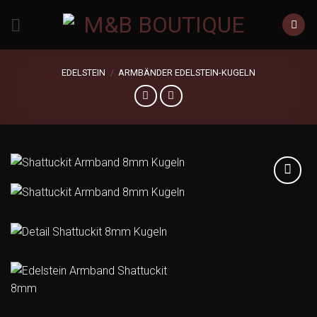
Zum
Inhalt
springen
EDELSTEIN
/
ARMBÄNDER EDELSTEIN-KUGELN
Add to
wishlist