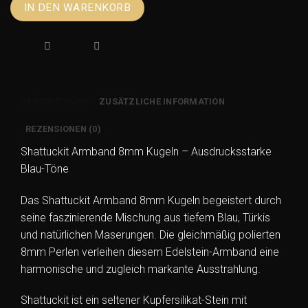
Shattuckit
IN DEN WARENKORB
Armband
8mm
Kugeln
–
Blaues
Edelstein
BESCHREIBUNG
ZUSÄTZLICHE INFORMATION
Armband
Menge
REZENSIONEN (0)
Shattuckit Armband 8mm Kugeln – Ausdrucksstarke
Blau-Töne
Das Shattuckit Armband 8mm Kugeln begeistert durch
seine faszinierende Mischung aus tiefem Blau, Türkis
und natürlichen Maserungen. Die gleichmäßig polierten
8mm Perlen verleihen diesem Edelstein-Armband eine
harmonische und zugleich markante Ausstrahlung.
Shattuckit ist ein seltener Kupfersilikat-Stein mit