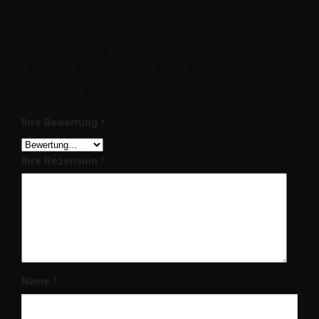
Schreiben Sie die erste Rezension für
„Shattuckit Armband 8mm Kugeln – Blaues
Edelstein Armband“
Ihre Bewertung
*
Ihre Rezension
*
Name
*